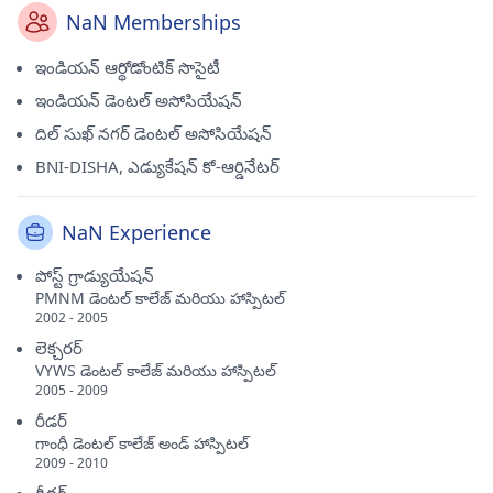
NaN Memberships
ఇండియన్ ఆర్థోడోంటిక్ సొసైటీ
ఇండియన్ డెంటల్ అసోసియేషన్
దిల్ సుఖ్ నగర్ డెంటల్ అసోసియేషన్
BNI-DISHA, ఎడ్యుకేషన్ కో-ఆర్డినేటర్
NaN Experience
పోస్ట్ గ్రాడ్యుయేషన్
PMNM డెంటల్ కాలేజ్ మరియు హాస్పిటల్
2002 - 2005
లెక్చరర్
VYWS డెంటల్ కాలేజ్ మరియు హాస్పిటల్
2005 - 2009
రీడర్
గాంధీ డెంటల్ కాలేజ్ అండ్ హాస్పిటల్
2009 - 2010