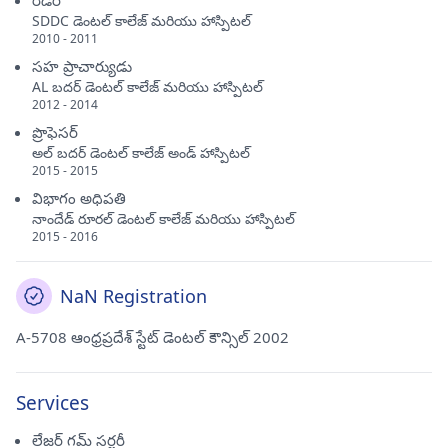
రీడర్
SDDC డెంటల్ కాలేజ్ మరియు హాస్పిటల్
2010 - 2011
సహ ప్రాచార్యుడు
AL బదర్ డెంటల్ కాలేజ్ మరియు హాస్పిటల్
2012 - 2014
ప్రొఫెసర్
అల్ బదర్ డెంటల్ కాలేజ్ అండ్ హాస్పిటల్
2015 - 2015
విభాగం అధిపతి
నాందేడ్ రూరల్ డెంటల్ కాలేజ్ మరియు హాస్పిటల్
2015 - 2016
NaN Registration
A-5708 ఆంధ్రప్రదేశ్ స్టేట్ డెంటల్ కౌన్సిల్ 2002
Services
లేజర్ గమ్ సర్జరీ