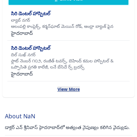
సిరి డెంటల్ హాస్పిటల్
ల్యాబ్ నగర్
ఆలంపల్లి కాంప్లెక్స్, కర్మన్‌ఘాట్ మెయిన్ రోడ్, ఆంధ్రా బ్యాంక్ పైన
హైదరాబాద్
సిరి డెంటల్ హాస్పిటల్
దిల్ సుఖ్ నగర్
ఫ్లాట్ నెంబర్ ౧౦౨, రంజీత్ టవర్స్, బెహింద్ కమల హాస్పిటల్ &
ఒప్పొసితె ప్రగతి కాలేజీ, లనే బేసిదే ర్స్ బ్రదర్స్
హైదరాబాద్
View More
About NaN
డాక్టర్ ఎన్ శ్రీనివాస్ హైదరాబాద్‌లో అత్యంత నైపుణ్యం కలిగిన వైద్యుడు.