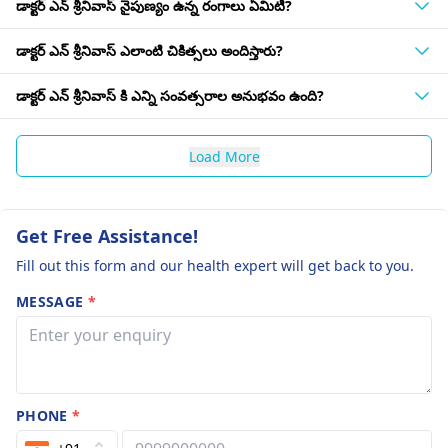
డాక్టర్ ఎన్ శ్రీనివాస్ నైపుణ్యం ఉన్న రంగాలు ఏమిటి?
డాక్టర్ ఎన్ శ్రీనివాస్ ఎలాంటి చికిత్సలు అందిస్తారు?
డాక్టర్ ఎన్ శ్రీనివాస్ కి ఎన్ని సంవత్సరాల అనుభవం ఉంది?
Load More
Get Free Assistance!
Fill out this form and our health expert will get back to you.
MESSAGE
*
PHONE
*