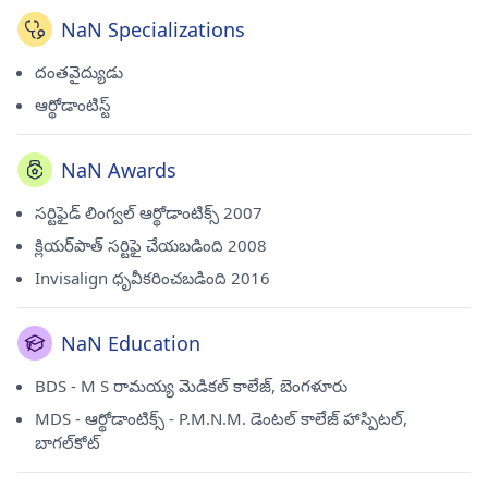
NaN Specializations
దంతవైద్యుడు
ఆర్థోడాంటిస్ట్
NaN Awards
సర్టిఫైడ్ లింగ్వల్ ఆర్థోడాంటిక్స్ 2007
క్లియర్‌పాత్ సర్టిఫై చేయబడింది 2008
Invisalign ధృవీకరించబడింది 2016
NaN Education
BDS - M S రామయ్య మెడికల్ కాలేజ్, బెంగళూరు
MDS - ఆర్థోడాంటిక్స్ - P.M.N.M. డెంటల్ కాలేజ్ హాస్పిటల్,
బాగల్‌కోట్