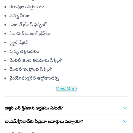
కలుపులు సర్దుబాటు
పన్ను పీకుట
డెంటల్ బ్రేసెస్ ఫిక్సింగ్
సిరామిక్ డెంటల్ బ్రేస్‌లు
స్మైల్ డిజైన్
పళ్ళు తెల్లబడటం
మెటల్ జంట కలుపులు ఫిక్సింగ్
డెంటల్ ఇంప్లాంట్ ఫిక్సింగ్
మైయోఫంక్షనల్ ఆర్థోడాంటిక్స్
View More
డాక్టర్ ఎన్ శ్రీనివాస్ అర్హతలు ఏమిటి?
డా.ఎన్.శ్రీనివాస్‌కు ఏమైనా అవార్డులు వచ్చాయా?