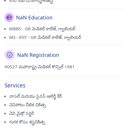
Ent/ ఓటోరినోలారిన్జాలజిస్ట్
NaN Education
MBBS - GR మెడికల్ కాలేజ్, గ్వాలియర్
MS - ENT - GR మెడికల్ కాలేజ్, గ్వాలియర్
NaN Registration
90527 మహారాష్ట్ర మెడికల్ కౌన్సిల్ 1981
Services
నాసల్ మరియు సైనస్ అలెర్జీ కేర్
చెవిపోటు చీలిక చికిత్స
చెవి మైక్రో సర్జరీ
గురక కోసం శస్త్రచికిత్స