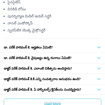
సైనసైటిస్
వినికిడి లోపం
పునర్నిర్మాణ మిడిల్ ఇయర్ సర్జరీ
నాసల్ ఎండోస్కోపీ
స్వరపేటిక యొక్క మైక్రోసర్జరీ
డా. పరీక్ హరివంశ్ కె. అర్హతలు ఏమిటి?
డా. పరీక్ హరివంశ్ కె. నైపుణ్యం ఉన్న రంగాలు ఏమిటి?
డాక్టర్ పరీక్ హరివంశ్ కె. ఎలాంటి చికిత్సను అందిస్తారు?
డాక్టర్ పరీక్ హరివంశ్ కె.కి ఎన్ని సంవత్సరాల అనుభవం ఉంది?
డాక్టర్ పరీక్ హరివంశ్ కె. ఏ హాస్పిటల్స్/క్లినిక్‌లను సందర్శిస్తారు?
Load More