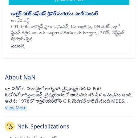
డాక్టర్ పరీక్ డెఫ్‌నెస్ క్లినిక్ మరియు ఎంట్ సెంటర్
అంధేరి వెస్ట్
601, 606, కాస్మోస్ ప్లాజా ప్రెమిసెస్, 6వ అంతస్తు, DN నగర్ మెట్రో
స్టేషన్ దగ్గర, నాలుగు బంగ్లాల ఎదురుగా గురుద్వారా, JP రోడ్, వెస్ట్‌సైడ్
షోరూమ్ పైన
ముంబై
About NaN
డా. పరీక్ కె. ముంబైలో అత్యంత నైపుణ్యం కలిగిన Ent/
ఓటోరినోలారిన్జాలజిస్ట్. వైద్యరంగంలో ఆయనకు 45 ఏళ్ల అనుభవం ఉంది.
అతను 1978లో గ్వాలియర్‌లోని G R మెడికల్ కాలేజ్ నుండి MBBS
మరియు 1981లో GR మెడికల్ కాలేజీ, GWALIOR నుండి MS - ENT
View More
పూర్తి చేసాడు. ప్రస్తుతం అతను అంధేరీ వెస్ట్ (ముంబై) మరియు డాక్టర్
పారీక్ యొక్క డెఫ్‌నెస్ క్లినిక్ మరియు ఎంట్ సెంటర్‌లో సంప్రదింపులు
జరుపుతున్నాడు. అంధేరి వెస్ట్(ముంబై)లో కేంద్రం.
NaN Specializations