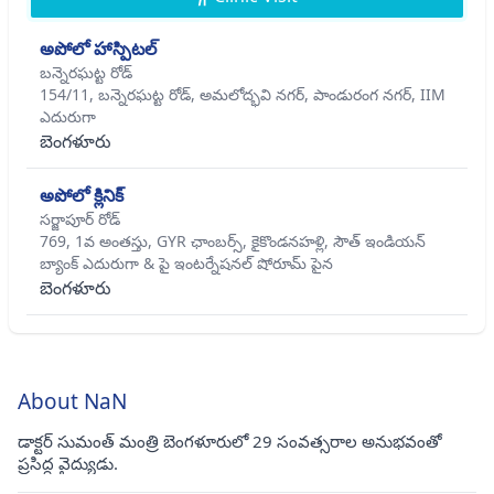
అపోలో హాస్పిటల్
బన్నెరఘట్ట రోడ్
154/11, బన్నెరఘట్ట రోడ్, అమలోద్భవి నగర్, పాండురంగ నగర్, IIM
ఎదురుగా
బెంగళూరు
అపోలో క్లినిక్
సర్జాపూర్ రోడ్
769, 1వ అంతస్తు, GYR ఛాంబర్స్, కైకొండనహళ్లి, సౌత్ ఇండియన్
బ్యాంక్ ఎదురుగా & పై ఇంటర్నేషనల్ షోరూమ్ పైన
బెంగళూరు
About NaN
డాక్టర్ సుమంత్ మంత్రి బెంగళూరులో 29 సంవత్సరాల అనుభవంతో
ప్రసిద్ధ వైద్యుడు.