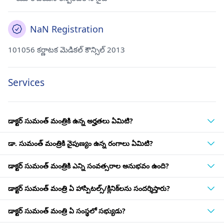
NaN Registration
101056 కర్ణాటక మెడికల్ కౌన్సిల్ 2013
Services
డాక్టర్ సుమంత్ మంత్రికి ఉన్న అర్హతలు ఏమిటి?
డా. సుమంత్ మంత్రికి నైపుణ్యం ఉన్న రంగాలు ఏమిటి?
డాక్టర్ సుమంత్ మంత్రికి ఎన్ని సంవత్సరాల అనుభవం ఉంది?
డాక్టర్ సుమంత్ మంత్రి ఏ హాస్పిటల్స్/క్లినిక్‌లను సందర్శిస్తారు?
డాక్టర్ సుమంత్ మంత్రి ఏ సంస్థలో సభ్యుడు?