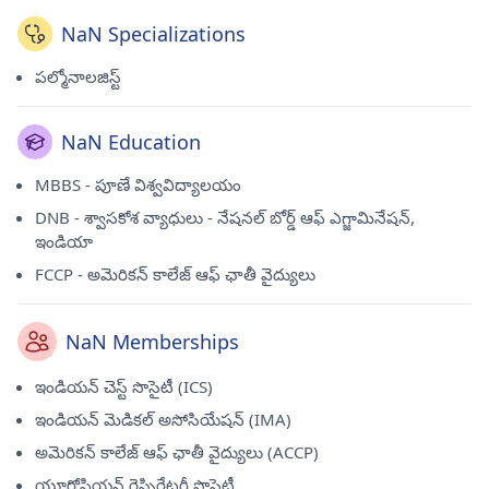
NaN Specializations
పల్మోనాలజిస్ట్
NaN Education
MBBS - పూణే విశ్వవిద్యాలయం
DNB - శ్వాసకోశ వ్యాధులు - నేషనల్ బోర్డ్ ఆఫ్ ఎగ్జామినేషన్,
ఇండియా
FCCP - అమెరికన్ కాలేజ్ ఆఫ్ ఛాతీ వైద్యులు
NaN Memberships
ఇండియన్ చెస్ట్ సొసైటీ (ICS)
ఇండియన్ మెడికల్ అసోసియేషన్ (IMA)
అమెరికన్ కాలేజ్ ఆఫ్ ఛాతీ వైద్యులు (ACCP)
యూరోపియన్ రెస్పిరేటరీ సొసైటీ