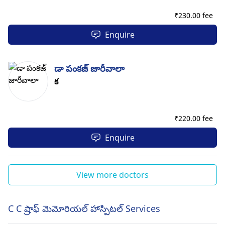
₹
230.00 fee
Enquire
డా పంకజ్ జారీవాలా
క
₹
220.00 fee
Enquire
View more doctors
C C ష్రాఫ్ మెమోరియల్ హాస్పిటల్ Services