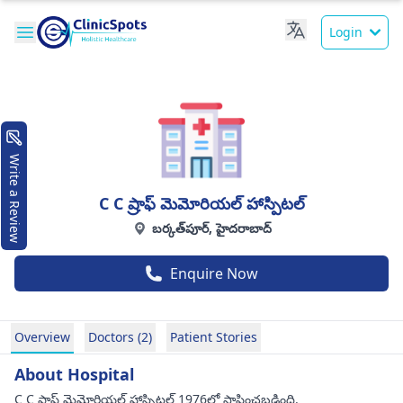
Login
Write a Review
C C ష్రాఫ్ మెమోరియల్ హాస్పిటల్
బర్కత్‌పూర్, హైదరాబాద్
Enquire Now
Overview
Doctors (2)
Patient Stories
About Hospital
C C ష్రాఫ్ మెమోరియల్ హాస్పిటల్ 1976లో స్థాపించబడింది.