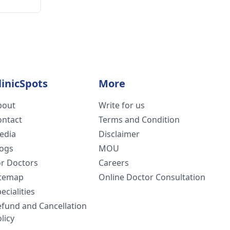
linicSpots
More
bout
Write for us
ontact
Terms and Condition
edia
Disclaimer
logs
MOU
or Doctors
Careers
itemap
Online Doctor Consultation
ecialities
efund and Cancellation
licy