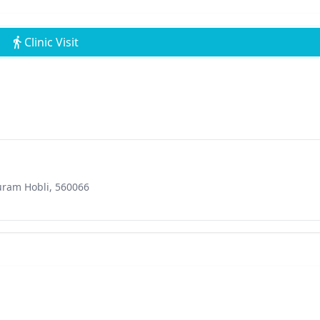
Clinic Visit
Puram Hobli, 560066