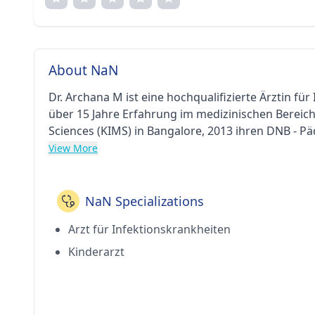
About NaN
Dr. Archana M ist eine hochqualifizierte Ärztin fü
über 15 Jahre Erfahrung im medizinischen Bereic
Sciences (KIMS) in Bangalore, 2013 ihren DNB - Pä
Doctoral Fellowship in Infectious Disease am MA
View More
Beraterin bei Manipal tätig Krankenhäuser Old Air
Lebenszeit der Indian Medical Association, Mitglie
Abteilung für pädiatrische Infektionskrankheiten 
NaN Specializations
Infektionskrankheiten.
Arzt für Infektionskrankheiten
Kinderarzt