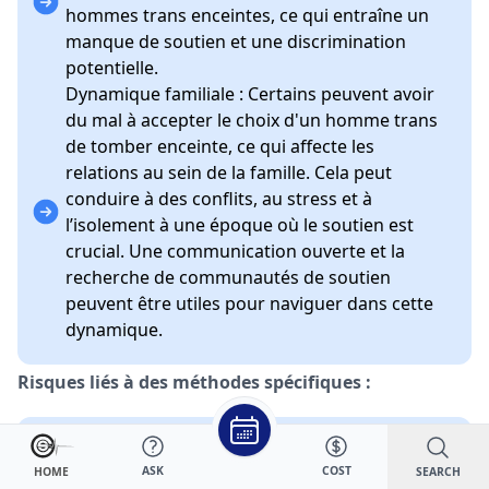
hommes trans enceintes, ce qui entraîne un
manque de soutien et une discrimination
potentielle.
Dynamique familiale : Certains peuvent avoir
du mal à accepter le choix d'un homme trans
de tomber enceinte, ce qui affecte les
relations au sein de la famille. Cela peut
conduire à des conflits, au stress et à
l’isolement à une époque où le soutien est
crucial. Une communication ouverte et la
recherche de communautés de soutien
peuvent être utiles pour naviguer dans cette
dynamique.
Risques liés à des méthodes spécifiques :
Arrêt de l'hormonothérapie : si vous
ASK
COST
SEARCH
HOME
interrompez le traitement par la testostérone