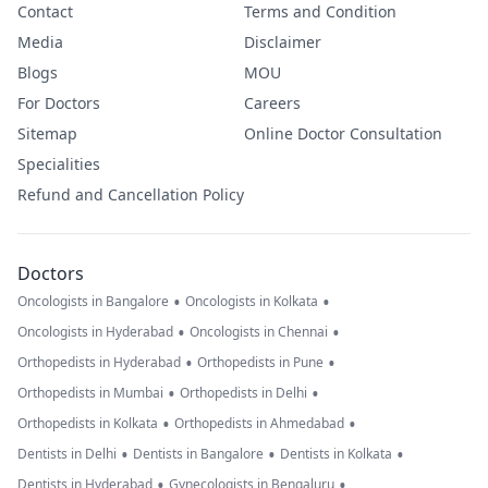
Contact
Terms and Condition
Media
Disclaimer
Blogs
MOU
For Doctors
Careers
Sitemap
Online Doctor Consultation
Specialities
Refund and Cancellation Policy
Doctors
•
•
Oncologists in Bangalore
Oncologists in Kolkata
•
•
Oncologists in Hyderabad
Oncologists in Chennai
•
•
Orthopedists in Hyderabad
Orthopedists in Pune
•
•
Orthopedists in Mumbai
Orthopedists in Delhi
•
•
Orthopedists in Kolkata
Orthopedists in Ahmedabad
•
•
•
Dentists in Delhi
Dentists in Bangalore
Dentists in Kolkata
•
•
Dentists in Hyderabad
Gynecologists in Bengaluru