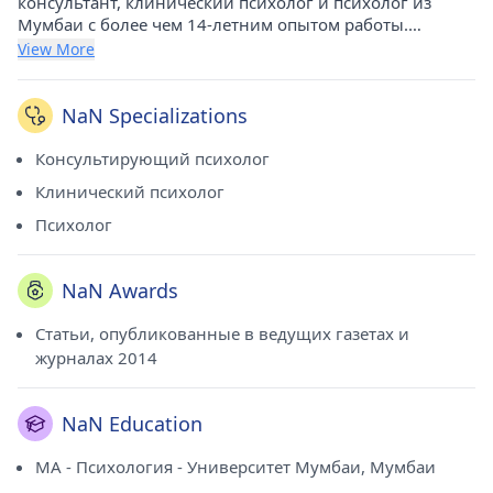
консультант, клинический психолог и психолог из
Мумбаи с более чем 14-летним опытом работы.
Награжден премией «Статьи, опубликованные в
View More
ведущих газетах и ​​журналах – 2014». Он получил
степень магистра психологии в Университете Мумбаи,
Мумбаи, в 2010 году. В настоящее время он практикует
NaN Specializations
в Evolve - The Mind Center в Уорли (Мумбаи) и Evolve -
The Mind Center в Матунге (Мумбаи). Он является
Консультирующий психолог
членом Ассоциации консультантов Индии.
Клинический психолог
Психолог
NaN Awards
Статьи, опубликованные в ведущих газетах и ​​
журналах 2014
NaN Education
MA - Психология - Университет Мумбаи, Мумбаи