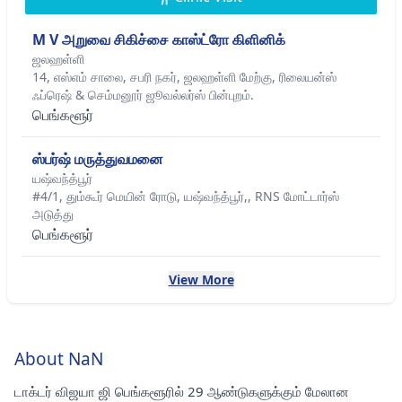
M V அறுவை சிகிச்சை காஸ்ட்ரோ கிளினிக்
ஜலஹள்ளி
14, எஸ்எம் சாலை, சபரி நகர், ஜலஹள்ளி மேற்கு, ரிலையன்ஸ்
ஃப்ரெஷ் & செம்மனூர் ஜூவல்லர்ஸ் பின்புறம்.
பெங்களூர்
ஸ்பர்ஷ் மருத்துவமனை
யஷ்வந்த்பூர்
#4/1, தும்கூர் மெயின் ரோடு, யஷ்வந்த்பூர்,, RNS மோட்டார்ஸ்
அடுத்து
பெங்களூர்
View More
About NaN
டாக்டர் விஜயா ஜி பெங்களூரில் 29 ஆண்டுகளுக்கும் மேலான