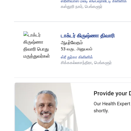
ஸ்ரீனிவாஸ் மல்டி ஸ்பெஷாலிட்டி கிளினிக்
கஸ்தூரி நகர்,
பெங்களூர்
டாக்டர் கிருஷ்ணா திவாரி
ஆயுர்வேதம்
53 வருட அனுபவம்
ஸ்ரீ துர்கா கிளினிக்
சிக்ககல்லாசந்திரா,
பெங்களூர்