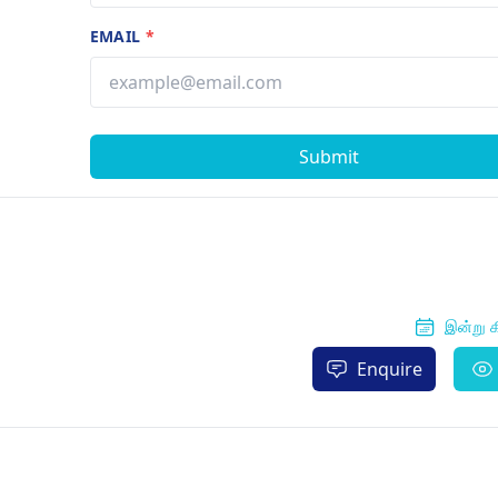
EMAIL
*
Submit
இன்று க
Enquire