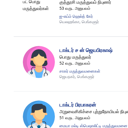
குத்தூசி மருத்துவம் நிபுணர்
53 வருட அனுபவம்
ஐ-எய்ம் ஹெல்த் கேர்
யெலஹங்கா,
பெங்களூர்
டாக்டர் ச ன் ஜெயபிரகாஷ்
பொது மருத்துவர்
52 வருட அனுபவம்
சாகர் மருத்துவமனைகள்
ஜெயநகர்,
பெங்களூர்
டாக்டர் பிரபாகரன்
அறுவைசிகிச்சை புற்றுநோயியல் நிபு
51 வருட அனுபவம்
மையா மல்டி ஸ்பெஷாலிட்டி மருத்துவமனை