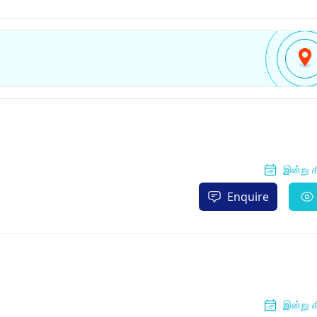
இன்று க
Enquire
இன்று க