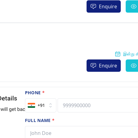
Enquire
இன்று க
Enquire
PHONE
*
+91
FULL NAME
*