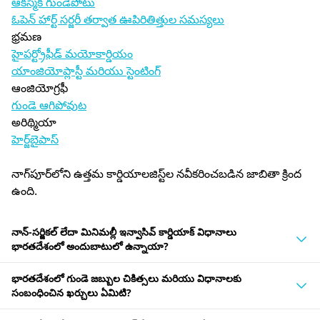
ఆకస్మిక గుండెపోటు
ఓపెన్ హార్ట్ సర్జరీ తర్వాత ఊపిరితిత్తుల సమస్యలు
భ్రమణ
హైపర్ట్రోఫీడ్ మయోకార్డియం
యాంజియోప్లాస్టీ మరియు స్టెంటింగ్
ఆంజియోగ్రఫీ
గుండె ఆగిపోవుట
అరిథ్మియా
హెర్జ్‌బైపాస్
నాగ్‌పూర్‌లోని ఉత్తమ కార్డియాలజిస్ట్‌ల నవీకరించబడిన జాబితా క్రింద
ఉంది.
నాన్-సర్జికల్ లేదా మినిమల్లీ ఇన్వాసివ్ కార్డియాక్ విధానాలు
భారతదేశంలో అందుబాటులో ఉన్నాయా?
భారతదేశంలో గుండె జబ్బుల చికిత్సలు మరియు విధానాలకు
సంబంధించిన ఖర్చులు ఏమిటి?