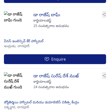
డా రాజేష్ బాఘే
కార్డియాలజిస్ట్
25 సంవత్సరాల అనుభవం
వీనస్ ఇంటెన్సివ్ కేర్ హాస్పిటల్
ఇంద్రుడు,
నాగపూర్
Enquire
డా రాజేష్ సురేష్ దేశ్ ముఖ్
కార్డియాలజిస్ట్
24 సంవత్సరాల అనుభవం
జ్యోతిర్మయి హాస్పిటల్ మరియు డయాబెటిస్ చికిత్స కేంద్రం
సక్కర్దార,
నాగపూర్