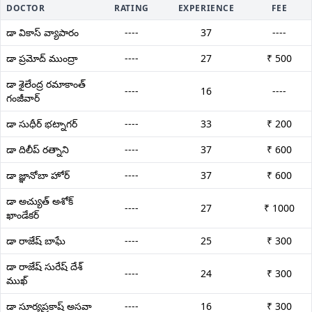
DOCTOR
RATING
EXPERIENCE
FEE
డా వికాస్ వ్యాపారం
----
37
----
డా ప్రమోద్ ముంద్రా
----
27
₹ 500
డా శైలేంద్ర రమాకాంత్
----
16
----
గంజీవార్
డా సుధీర్ భట్నాగర్
----
33
₹ 200
డా దిలీప్ రత్నాని
----
37
₹ 600
డా జ్ఞానోబా హోర్
----
37
₹ 600
డా అచ్యుత్ అశోక్
----
27
₹ 1000
ఖాండేకర్
డా రాజేష్ బాఘే
----
25
₹ 300
డా రాజేష్ సురేష్ దేశ్
----
24
₹ 300
ముఖ్
డా సూర్యప్రకాష్ అసవా
----
16
₹ 300