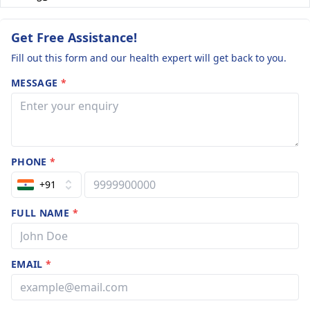
Get Free Assistance!
Fill out this form and our health expert will get back to you.
MESSAGE
*
PHONE
*
+91
FULL NAME
*
EMAIL
*