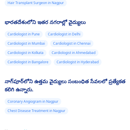
తీవ్రమైన అవకాశాలను
Hair Transplant Surgeon in Nagpur
మానేయడం, ఆరోగ్యకరమైన
తోసిపుచ్చడానికి మీ
ఆహారం తీసుకోవడం
వైద్యుడిని సందర్శించండి.
మరియు క్రమం తప్పకుండా
భారతదేశంలోని ఇతర నగరాల్లో వైద్యులు
వ్యాయామం చేయడం
వంటివి ఉన్నాయి; గుండెకు
Cardiologist in Pune
Cardiologist in Delhi
రక్త ప్రసరణను
Cardiologist in Mumbai
Cardiologist in Chennai
మెరుగుపరచడంలో
సహాయపడితే కొన్నిసార్లు
Cardiologist in Kolkata
Cardiologist in Ahmedabad
శస్త్రచికిత్స లేదా ఇతర
Cardiologist in Bangalore
Cardiologist in Hyderabad
విధానాలు
అవసరమవుతాయి.
నాగ్‌పూర్‌లోని ఉత్తమ వైద్యులు సంబంధిత సేవలలో ప్రత్యేకత
కలిగి ఉన్నారు.
Coronary Angiogram in Nagpur
Chest Disease Treatment in Nagpur