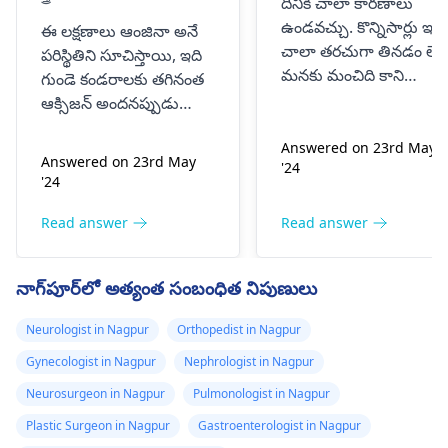
దీనికి చాలా కారణాలు
గుండెలో నొప్పిగా
ఉండవచ్చు. కొన్నిసార్లు ఇది
ఈ లక్షణాలు ఆంజినా అనే
ఉంది. పరిష్కారం
చాలా తరచుగా తినడం లేద
పరిస్థితిని సూచిస్తాయి, ఇది
ఏమిటి?
మనకు మంచిది కాని
గుండె కండరాలకు తగినంత
ఆహారాలు తినడం వల్ల
ఆక్సిజన్ అందనప్పుడు
అజీర్ణం లేదా గుండెల్లో మం
సంభవిస్తుంది. ఇది ఛాతీ
మరొక సాధారణ కారణం
Answered on 23rd May
ప్రాంతంలో అసౌకర్యం లేదా
Answered on 23rd May
'24
యాసిడ్ రిఫ్లక్స్, ఇది గుండెల్
ఒత్తిడిని కలిగిస్తుంది. ఇది
'24
మంట ద్వారా
చేతులు, మెడ లేదా వెనుకకు
వర్గీకరించబడుతుంది. ఒత్తిడ
కూడా వ్యాపిస్తుంది. మీరు ఈ
Read answer
Read answer
లేదా ఆందోళన కూడా ఒక
లక్షణాలను అనుభవిస్తే,
కారణం కావచ్చు ఎందుకంటే
తక్షణమే వైద్య సహాయం
నాగ్‌పూర్‌లో అత్యంత సంబంధిత నిపుణులు
ఇది కొన్నిసార్లు రొమ్ములను
పొందడం చాలా ముఖ్యం;
ప్రభావితం చేస్తుంది. చిన్న
ఎందుకంటే ఆంజినా మీకు
Neurologist in Nagpur
Orthopedist in Nagpur
భాగాలలో తినడం మంచిది
గుండె సమస్యలు ఉన్నట్లు
మరియు తరచుగా కొవ్వు
Gynecologist in Nagpur
Nephrologist in Nagpur
సంకేతం కావచ్చు. ఆంజినాకు
మరియు కారంగా ఉండే
చికిత్స ఎంపికలలో మందులు
Neurosurgeon in Nagpur
Pulmonologist in Nagpur
ఆహారాన్ని నివారించడం
మరియు జీవనశైలి
Plastic Surgeon in Nagpur
Gastroenterologist in Nagpur
మంచిది. ఇది కొనసాగితే,
మార్పులు, ధూమపానం