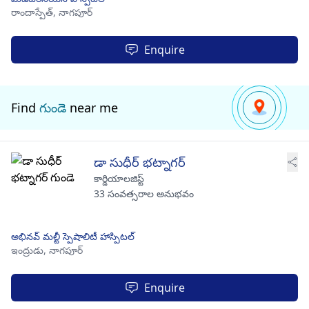
రాందాస్పేత్,
నాగపూర్
Enquire
Find
గుండె
near me
డా సుధీర్ భట్నాగర్
కార్డియాలజిస్ట్
33 సంవత్సరాల అనుభవం
అభినవ్ మల్టీ స్పెషాలిటీ హాస్పిటల్
ఇంద్రుడు,
నాగపూర్
Enquire