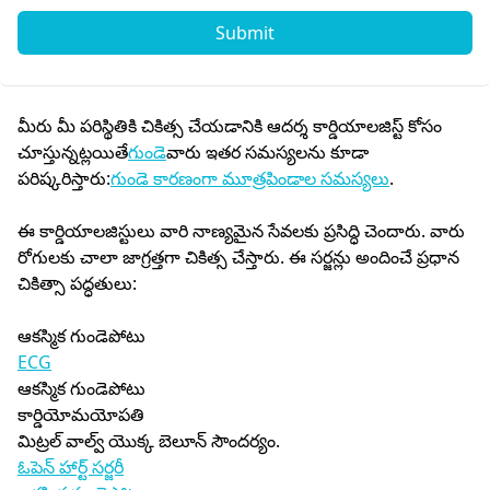
Submit
మీరు మీ పరిస్థితికి చికిత్స చేయడానికి ఆదర్శ కార్డియాలజిస్ట్ కోసం
చూస్తున్నట్లయితే
గుండె
వారు ఇతర సమస్యలను కూడా
పరిష్కరిస్తారు:
గుండె కారణంగా మూత్రపిండాల సమస్యలు
.
ఈ కార్డియాలజిస్టులు వారి నాణ్యమైన సేవలకు ప్రసిద్ధి చెందారు. వారు
రోగులకు చాలా జాగ్రత్తగా చికిత్స చేస్తారు. ఈ సర్జన్లు అందించే ప్రధాన
చికిత్సా పద్ధతులు:
ఆకస్మిక గుండెపోటు
ECG
ఆకస్మిక గుండెపోటు
కార్డియోమయోపతి
మిట్రల్ వాల్వ్ యొక్క బెలూన్ సౌందర్యం.
ఓపెన్ హార్ట్ సర్జరీ