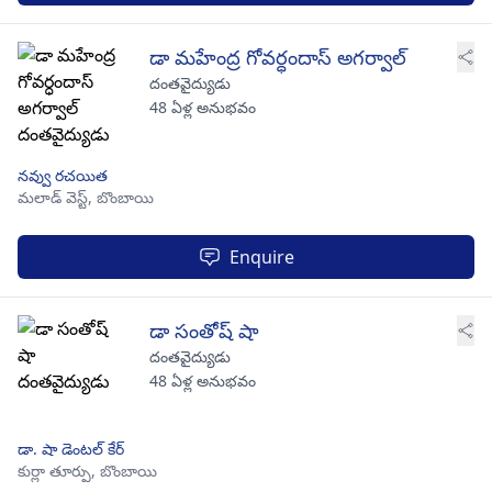
డా మహేంద్ర గోవర్ధందాస్ అగర్వాల్
దంతవైద్యుడు
48 ఏళ్ల అనుభవం
నవ్వు రచయిత
మలాడ్ వెస్ట్,
బొంబాయి
Enquire
డా సంతోష్ షా
దంతవైద్యుడు
48 ఏళ్ల అనుభవం
డా. షా డెంటల్ కేర్
కుర్లా తూర్పు,
బొంబాయి