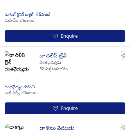
డెంటల్ క్లినిక్ డాక్టర్. దేశ్‌పాండే
మహిమ్,
బొంబాయి
Enquire
డా దిలీప్ బ్రేవ్
దంతవైద్యుడు
52 ఏళ్ల అనుభవం
దంతవైద్యం గురించి
చార్ సిక్స్,
బొంబాయి
Enquire
డా కొట్టు వైద్యుడు