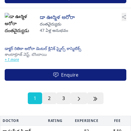
డా ఊర్మిళ అరోరా
దంతవైద్యుడు
47 ఏళ్ల అనుభవం
డాక్టర్ రితికా అరోరా డెంటల్ క్లినిక్ స్మైల్స్ కాస్మెటిక్స్
శాంటాక్రూజ్ వెస్ట్,
బొంబాయి
+ 1 more
Enquire
1
2
3
DOCTOR
RATING
EXPERIENCE
FEE
డా సురేంద్ర సి గార్గ్
----
52
₹ 50