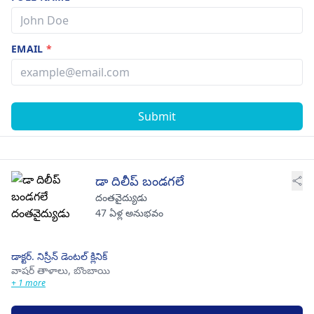
EMAIL
*
Submit
డా దిలీప్ బండగలే
దంతవైద్యుడు
47 ఏళ్ల అనుభవం
డాక్టర్. నిస్రీన్ డెంటల్ క్లినిక్
వాషర్ తాళాలు,
బొంబాయి
+ 1 more