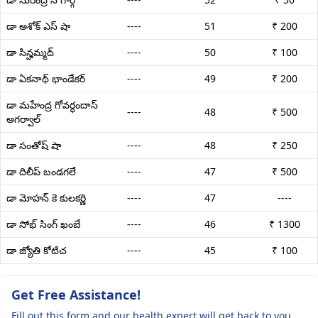
డా అశోక్ ఎస్ షా
----
51
₹ 200
డా సిన్హమ్మద్
----
50
₹ 100
డా ఏకనాథ్ భాండేకర్
----
49
₹ 200
డా మహేంద్ర గోవర్ధందాస్
----
48
₹ 500
అగర్వాల్
డా సంతోష్ షా
----
48
₹ 250
డా దిలీప్ బండగలే
----
47
₹ 500
డా మోహన్ కె కులకర్ణి
----
47
----
డా సోభ్ సింగ్ ఖంబే
----
46
₹ 1300
డా జ్యోతి కోటిచ
----
45
₹ 100
Get Free Assistance!
Fill out this form and our health expert will get back to you.