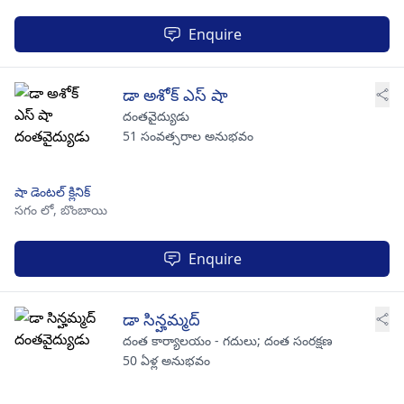
Enquire
డా అశోక్ ఎస్ షా
దంతవైద్యుడు
51 సంవత్సరాల అనుభవం
షా డెంటల్ క్లినిక్
సగం లో,
బొంబాయి
Enquire
డా సిన్హమ్మద్
దంత కార్యాలయం - గదులు; దంత సంరక్షణ
50 ఏళ్ల అనుభవం