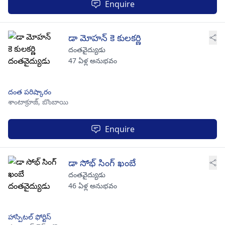
Enquire
డా మోహన్ కె కులకర్ణి
దంతవైద్యుడు
47 ఏళ్ల అనుభవం
దంత పరిష్కారం
శాంటాక్రూజ్,
బొంబాయి
Enquire
డా సోభ్ సింగ్ ఖంబే
దంతవైద్యుడు
46 ఏళ్ల అనుభవం
హాస్పిటల్ ఫోర్టిస్