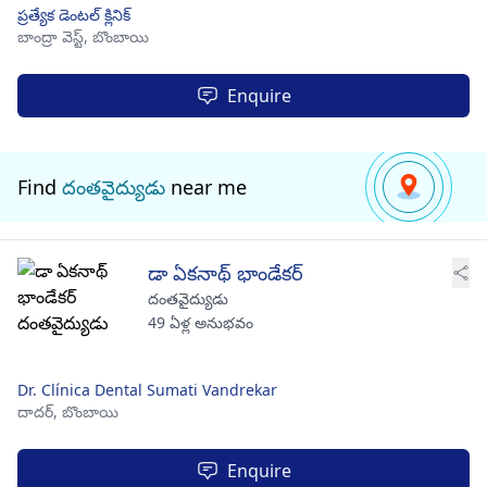
ప్రత్యేక డెంటల్ క్లినిక్
బాంద్రా వెస్ట్,
బొంబాయి
Enquire
Find
దంతవైద్యుడు
near me
డా ఏకనాథ్ భాండేకర్
దంతవైద్యుడు
49 ఏళ్ల అనుభవం
Dr. Clínica Dental Sumati Vandrekar
దాదర్,
బొంబాయి
Enquire