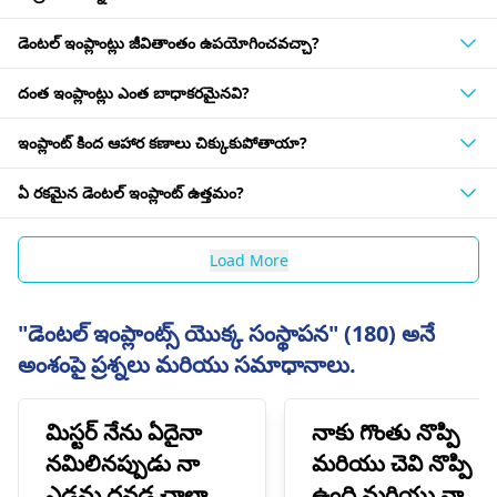
డెంటల్ ఇంప్లాంట్లు జీవితాంతం ఉపయోగించవచ్చా?
దంత ఇంప్లాంట్లు ఎంత బాధాకరమైనవి?
ఇంప్లాంట్ కింద ఆహార కణాలు చిక్కుకుపోతాయా?
ఏ రకమైన డెంటల్ ఇంప్లాంట్ ఉత్తమం?
Load More
"డెంటల్ ఇంప్లాంట్స్ యొక్క సంస్థాపన" (180) అనే
అంశంపై ప్రశ్నలు మరియు సమాధానాలు.
మిస్టర్ నేను ఏదైనా
నాకు గొంతు నొప్పి
నమిలినప్పుడు నా
మరియు చెవి నొప్పి
ఎడమ దవడ చాలా
ఉంది మరియు నా