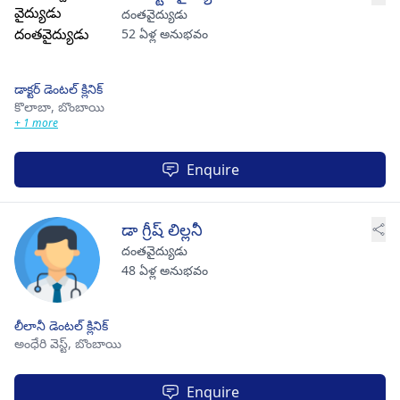
దంతవైద్యుడు
52 ఏళ్ల అనుభవం
డాక్టర్ డెంటల్ క్లినిక్
కొలాబా,
బొంబాయి
+ 1 more
Enquire
డా గ్రీష్ లిల్లనీ
దంతవైద్యుడు
48 ఏళ్ల అనుభవం
లీలానీ డెంటల్ క్లినిక్
అంధేరి వెస్ట్,
బొంబాయి
Enquire