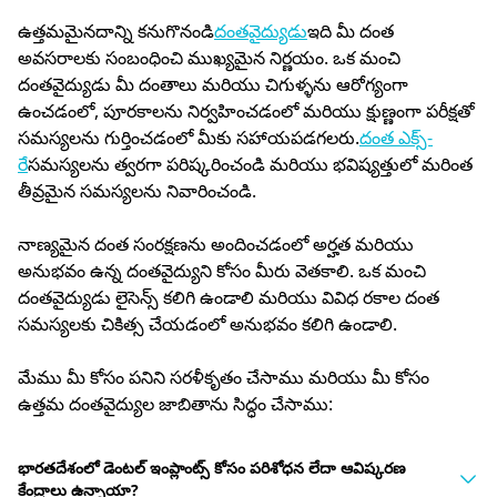
ఉత్తమమైనదాన్ని కనుగొనండి
దంతవైద్యుడు
ఇది మీ దంత
అవసరాలకు సంబంధించి ముఖ్యమైన నిర్ణయం. ఒక మంచి
దంతవైద్యుడు మీ దంతాలు మరియు చిగుళ్ళను ఆరోగ్యంగా
ఉంచడంలో, పూరకాలను నిర్వహించడంలో మరియు క్షుణ్ణంగా పరీక్షతో
సమస్యలను గుర్తించడంలో మీకు సహాయపడగలరు.
దంత ఎక్స్-
రే
సమస్యలను త్వరగా పరిష్కరించండి మరియు భవిష్యత్తులో మరింత
తీవ్రమైన సమస్యలను నివారించండి.
నాణ్యమైన దంత సంరక్షణను అందించడంలో అర్హత మరియు
అనుభవం ఉన్న దంతవైద్యుని కోసం మీరు వెతకాలి. ఒక మంచి
దంతవైద్యుడు లైసెన్స్ కలిగి ఉండాలి మరియు వివిధ రకాల దంత
సమస్యలకు చికిత్స చేయడంలో అనుభవం కలిగి ఉండాలి.
మేము మీ కోసం పనిని సరళీకృతం చేసాము మరియు మీ కోసం
ఉత్తమ దంతవైద్యుల జాబితాను సిద్ధం చేసాము:
భారతదేశంలో డెంటల్ ఇంప్లాంట్స్ కోసం పరిశోధన లేదా ఆవిష్కరణ
కేంద్రాలు ఉన్నాయా?