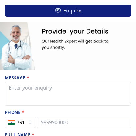
Enquire
MESSAGE
*
PHONE
*
+91
FULL NAME
*