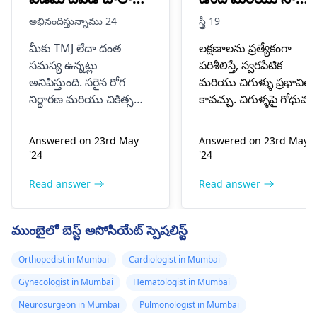
బాధిస్తుంది. మీరు నాకు
చిగుళ్ళపై నల్లటి
అభినందిస్తున్నాము 24
స్త్రీ 19
ఔషధం లేదా
మచ్చలను
మీకు TMJ లేదా దంత
లక్షణాలను ప్రత్యేకంగా
పరిష్కారం
గమనించాను.
సమస్య ఉన్నట్లు
పరిశీలిస్తే, స్వరపేటిక
ఇవ్వగలరా?
అనిపిస్తుంది. సరైన రోగ
మరియు చిగుళ్ళు ప్రభావిత
నిర్ధారణ మరియు చికిత్స
కావచ్చు. చిగుళ్ళపై గోధుమ
కోసం దంతవైద్యుడు లేదా
రంగు మచ్చలు చిగుళ్ల
నోటి శస్త్రచికిత్స నిపుణుడిని
వ్యాధిని సూచిస్తాయి,
Answered on 23rd May
Answered on 23rd May
సంప్రదించడం ఉత్తమం. ఘన
సాధారణంగా బ్యాక్టీరియా
'24
'24
ఆహారాలకు దూరంగా
లేదా వైరల్ ఇన్ఫెక్షన్ వల్ల
ఉండండి మరియు
వస్తుంది. అసౌకర్యం నుండి
Read answer
Read answer
ఇబుప్రోఫెన్ వంటి ఓవర్-ది-
ఉపశమనానికి, మీరు వెచ్చన
కౌంటర్ నొప్పి నివారణలను
ఉప్పు నీటితో
ముంబైలో బెస్ట్ అసోసియేట్ స్పెషలిస్ట్
ఉపయోగించండి. దయచేసి
పుక్కిలించవచ్చు, ఏదైనా
సందర్శించండి
దంతవైద్యుడు
శ్రద్ధగల
తాగకుండా ఉండండి
Orthopedist in Mumbai
Cardiologist in Mumbai
సంరక్షణ కోసం రండి.
మరియు వైద్యుడిని
Gynecologist in Mumbai
Hematologist in Mumbai
సంప్రదించండి.
దంతవైద్యుడ
మచ్చల కోసం మీ చిగుళ్ళను
Neurosurgeon in Mumbai
Pulmonologist in Mumbai