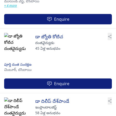
ములుండ్ వెస్ట్,
బొంబాయి
+ 4 more
Enquire
డా జ్యోతి కోటిచ
దంతవైద్యుడు
45 ఏళ్ల అనుభవం
పూర్తి దంత సంరక్షణ
చెంబూర్,
బొంబాయి
Enquire
డా దిలీప్ దేశ్‌పాండే
ఇంప్లాంటాలజిస్ట్
58 ఏళ్ల అనుభవం