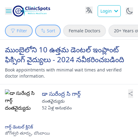
Login
Filter
Sort
Female Doctors
20+ Years o
ముంబైలోని 10 ఉత్తమ డెంటల్ ఇంప్లాంట్
ఫిక్సింగ్ వైద్యులు - 2024 నవీకరించబడింది
Book appointments with minimal wait times and verified
doctor information.
డా సురేంద్ర సి గార్గ్
దంతవైద్యుడు
52 ఏళ్ల అనుభవం
గార్గ్ డెంటల్ క్లినిక్
జోగేశ్వరి తూర్పు,
బొంబాయి