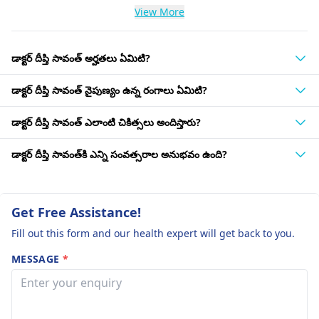
View More
డాక్టర్ దీప్తి సావంత్ అర్హతలు ఏమిటి?
డాక్టర్ దీప్తి సావంత్ నైపుణ్యం ఉన్న రంగాలు ఏమిటి?
డాక్టర్ దీప్తి సావంత్ ఎలాంటి చికిత్సలు అందిస్తారు?
డాక్టర్ దీప్తి సావంత్‌కి ఎన్ని సంవత్సరాల అనుభవం ఉంది?
Get Free Assistance!
Fill out this form and our health expert will get back to you.
MESSAGE
*