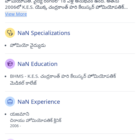
హోమియోపతి. వైద్య రంగంలో 18 ఏళ్ల అనుభవం ఉంది. అతను
2006లో K.E.S. యొక్క చంద్రకాంత్ హరి కేలుస్కర్ హోమియోపతిక్
మెడికల్ కాలేజీ నుండి BHMS చేసాడు. అతను ప్రస్తుతం దహిసర్
View More
వెస్ట్(ముంబై)లోని చిరాయు హోమియోపతిక్ క్లినిక్‌లో సంప్రదింపులు
జరుపుతున్నాడు.
NaN Specializations
హోమియో వైద్యుడు
NaN Education
BHMS - K.E.S. చంద్రకాంత్ హరి కేలుస్కర్ హోమియోపతిక్
మెడికల్ కాలేజ్
NaN Experience
యజమాని
చిరాయు హోమియోపతిక్ క్లినిక్
2006 -