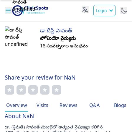
Login
డా దీప్తి సావంత్
హోమియో వైద్యుడు
18 సంవత్సరాల అనుభవం
Share your review for NaN
Overview
Visits
Reviews
Q&A
Blogs
About NaN
డా. (శ్రీమతి) సావంత్ ముంబైలో అత్యంత నైపుణ్యం కలిగిన