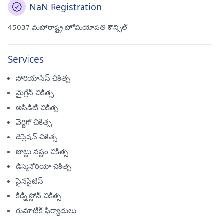
NaN Registration
45037 మహారాష్ట్ర హోమియోపతి కౌన్సిల్
Services
సోరియాసిస్ చికిత్స
మైగ్రేన్ చికిత్స
అసిడిటీ చికిత్స
వెర్టిగో చికిత్స
డిప్రెషన్ చికిత్స
జుట్టు నష్టం చికిత్స
డిస్మెనోరియా చికిత్స
సైనసైటిస్
కిడ్నీ స్టోన్ చికిత్స
రుమాటిక్ ఫిర్యాదులు