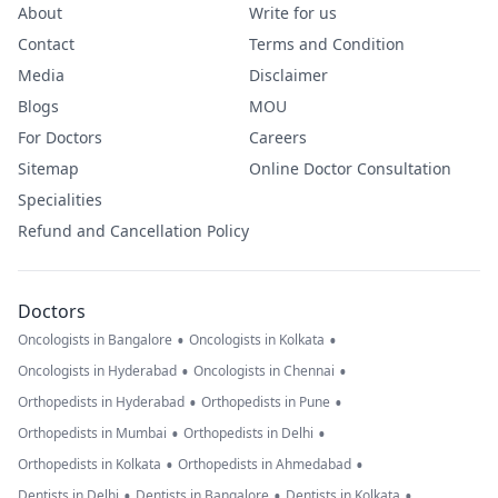
About
Write for us
Contact
Terms and Condition
Media
Disclaimer
Blogs
MOU
For Doctors
Careers
Sitemap
Online Doctor Consultation
Specialities
Refund and Cancellation Policy
Doctors
•
•
Oncologists in Bangalore
Oncologists in Kolkata
•
•
Oncologists in Hyderabad
Oncologists in Chennai
•
•
Orthopedists in Hyderabad
Orthopedists in Pune
•
•
Orthopedists in Mumbai
Orthopedists in Delhi
•
•
Orthopedists in Kolkata
Orthopedists in Ahmedabad
•
•
•
Dentists in Delhi
Dentists in Bangalore
Dentists in Kolkata