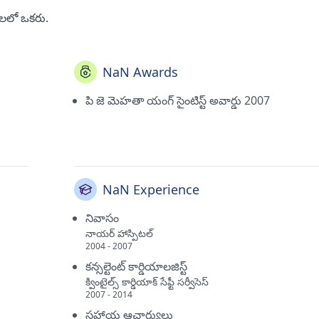
ులలో ఒకరు.
NaN Awards
పి జె మెహతా యంగ్ సైంటిస్ట్ అవార్డు 2007
NaN Experience
నివాసం
నాయర్ హాస్పిటల్
2004 - 2007
కన్సల్టెంట్ కార్డియాలజిస్ట్
క్వింటైల్స్ కార్డియాక్ సేఫ్టీ సర్వీసెస్
2007 - 2014
సహాయ ఆచార్యులు