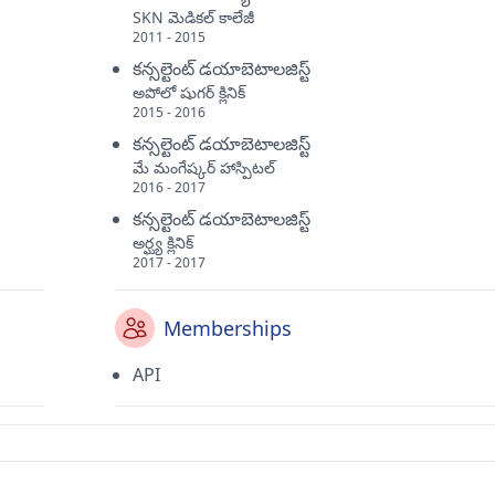
SKN మెడికల్ కాలేజీ
2011 - 2015
కన్సల్టెంట్ డయాబెటాలజిస్ట్
అపోలో షుగర్ క్లినిక్
2015 - 2016
కన్సల్టెంట్ డయాబెటాలజిస్ట్
మే మంగేష్కర్ హాస్పిటల్
2016 - 2017
కన్సల్టెంట్ డయాబెటాలజిస్ట్
అర్ఘ్య క్లినిక్
2017 - 2017
Memberships
API