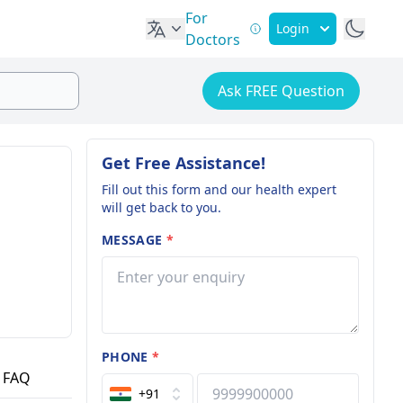
For
Login
Doctors
Ask FREE Question
Get Free Assistance!
Fill out this form and our health expert
will get back to you.
MESSAGE
*
PHONE
*
FAQ
+91