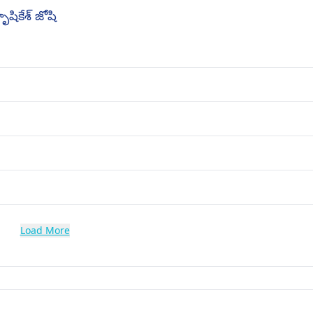
ికేశ్ జోషి
Load More