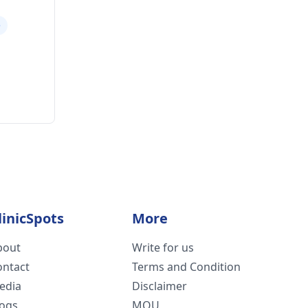
e
linicSpots
More
bout
Write for us
ontact
Terms and Condition
edia
Disclaimer
logs
MOU