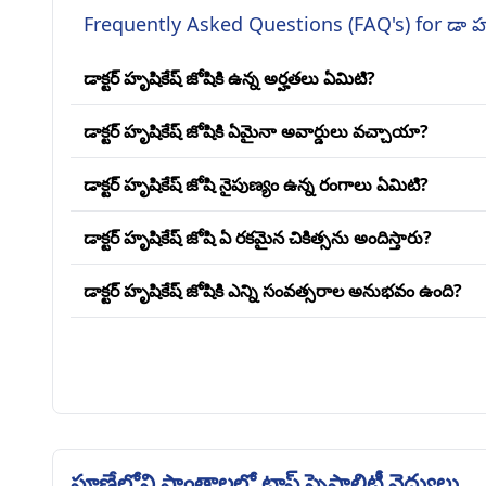
Frequently Asked Questions (FAQ's) for డా హృష
డాక్టర్ హృషికేష్ జోషికి ఉన్న అర్హతలు ఏమిటి?
డాక్టర్ హృషికేష్ జోషికి ఏమైనా అవార్డులు వచ్చాయా?
డాక్టర్ హృషికేష్ జోషి నైపుణ్యం ఉన్న రంగాలు ఏమిటి?
డాక్టర్ హృషికేష్ జోషి ఏ రకమైన చికిత్సను అందిస్తారు?
డాక్టర్ హృషికేష్ జోషికి ఎన్ని సంవత్సరాల అనుభవం ఉంది?
పూణేలోని ప్రాంతాలలో టాప్ స్పెషాలిటీ వైద్యులు