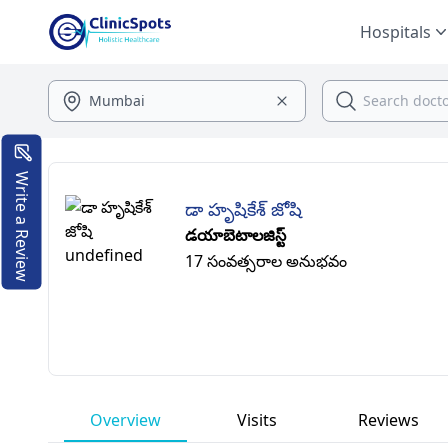
Hospitals
Write a Review
డా హృషికేశ్ జోషి
డయాబెటాలజిస్ట్
17 సంవత్సరాల అనుభవం
Overview
Visits
Reviews