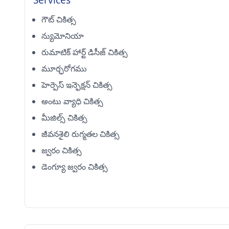
Services
గౌట్ చికిత్స
న్యుమోనియా
రుమాటిక్ హార్ట్ డిసీజ్ చికిత్స
మూర్ఛరోగము
హెర్పెస్ ఇన్ఫెక్షన్ చికిత్స
అంటు వ్యాధి చికిత్స
మీజిల్స్ చికిత్స
జీవనశైలి రుగ్మతల చికిత్స
జ్వరం చికిత్స
డెంగ్యూ జ్వరం చికిత్స