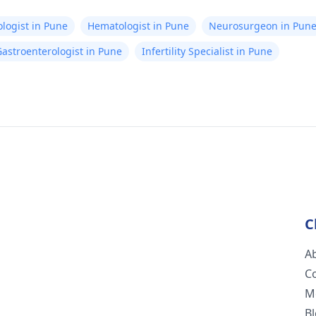
logist in Pune
Hematologist in Pune
Neurosurgeon in Pun
astroenterologist in Pune
Infertility Specialist in Pune
C
A
C
M
B