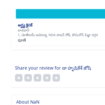
అర్ఘ్య క్లినిక్
బావధాన్
1, మోతీరామ్ అవెన్యూ, NDA పాషన్ రోడ్, డొమినోస్ పిజ్జా దగ్గర
పూణే
Share your review for డా హృషికేశ్ జోషి
About NaN