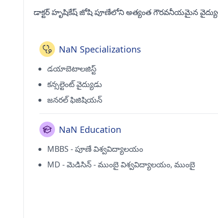
డాక్టర్ హృషికేష్ జోషి పూణేలోని అత్యంత గౌరవనీయమైన వైద్య
NaN Specializations
డయాబెటాలజిస్ట్
కన్సల్టెంట్ వైద్యుడు
జనరల్ ఫిజిషియన్
NaN Education
MBBS - పూణే విశ్వవిద్యాలయం
MD - మెడిసిన్ - ముంబై విశ్వవిద్యాలయం, ముంబై