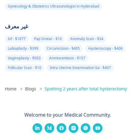
Gynecology & Obstetrics Ultrasonologist in Hyderabad
غير معرف
Ivf - $1877
Pap Smear - $10
Anomaly Scan - $34
Labiaplasty - $399
Circumcision - $405
Hysteroscopy - $406
Vaginoplasty - $563
Amniocentesis - $157
Follicular Scan - $10
Intra Uterine Insemination Iui - $407
Home
>
Blogs
>
Spotting 2 years after total hysterectomy
Welcome to your Medical Community.