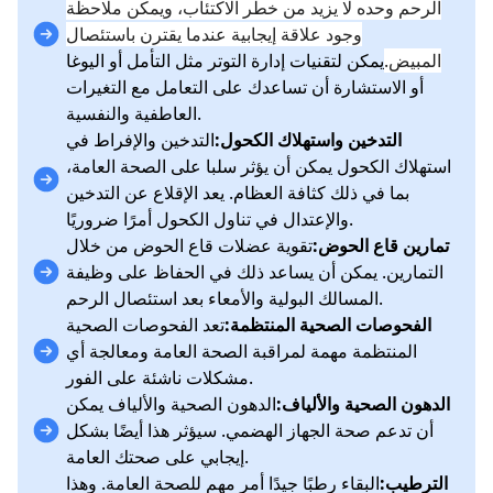
الرحم وحده لا يزيد من خطر الاكتئاب، ويمكن ملاحظة
وجود علاقة إيجابية عندما يقترن باستئصال
المبيض.
يمكن لتقنيات إدارة التوتر مثل التأمل أو اليوغا
أو الاستشارة أن تساعدك على التعامل مع التغيرات
العاطفية والنفسية.
التدخين واستهلاك الكحول:
التدخين والإفراط في
استهلاك الكحول يمكن أن يؤثر سلبا على الصحة العامة،
بما في ذلك كثافة العظام. يعد الإقلاع عن التدخين
والإعتدال في تناول الكحول أمرًا ضروريًا.
تمارين قاع الحوض:
تقوية عضلات قاع الحوض من خلال
التمارين. يمكن أن يساعد ذلك في الحفاظ على وظيفة
المسالك البولية والأمعاء بعد استئصال الرحم.
الفحوصات الصحية المنتظمة:
تعد الفحوصات الصحية
المنتظمة مهمة لمراقبة الصحة العامة ومعالجة أي
مشكلات ناشئة على الفور.
الدهون الصحية والألياف:
الدهون الصحية والألياف يمكن
أن تدعم صحة الجهاز الهضمي. سيؤثر هذا أيضًا بشكل
إيجابي على صحتك العامة.
الترطيب:
البقاء رطبًا جيدًا أمر مهم للصحة العامة. وهذا