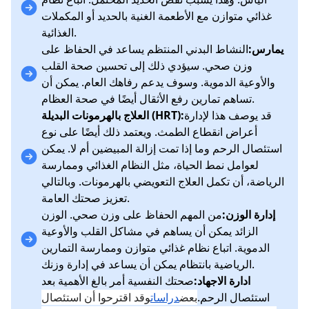
غذائي متوازن مع الأطعمة الغنية بالحديد أو المكملات
الغذائية.
يمارس:
النشاط البدني المنتظم يساعد في الحفاظ على
وزن صحي. سيؤدي ذلك إلى تحسين صحة القلب
والأوعية الدموية. وسوف يدعم رفاهك العام. يمكن أن
تساهم تمارين رفع الأثقال أيضًا في صحة العظام.
قد يوصف هذا لإدارة
العلاج بالهرمونات البديلة (HRT):
أعراض انقطاع الطمث. ويعتمد ذلك أيضًا على نوع
استئصال الرحم وما إذا تمت إزالة المبيضين أم لا. يمكن
لعوامل نمط الحياة، مثل النظام الغذائي وممارسة
الرياضة، أن تكمل العلاج التعويضي بالهرمونات. وبالتالي
تعزيز صحتك العامة.
إدارة الوزن:
من المهم الحفاظ على وزن صحي. الوزن
الزائد يمكن أن يساهم في مشاكل القلب والأوعية
الدموية. اتباع نظام غذائي متوازن وممارسة التمارين
الرياضية بانتظام يمكن أن يساعد في إدارة وزنك.
ادارة الاجهاد:
صحتك النفسية أمر بالغ الأهمية بعد
استئصال الرحم.
بعض
دراسات
وقد اقترحوا أن استئصال