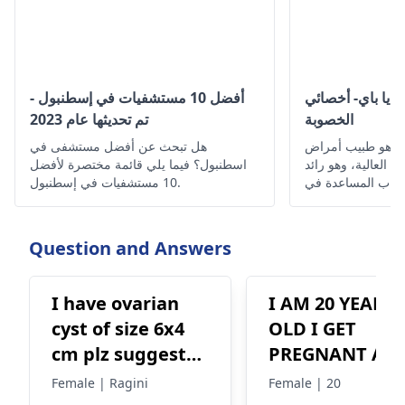
رايا باي- أخصائي
أفضل 10 مستشفيات في إسطنبول -
الخصوبة
تم تحديثها عام 2023
اي هو طبيب أمراض
هل تبحث عن أفضل مستشفى في
رة العالية، وهو رائد
اسطنبول؟ فيما يلي قائمة مختصرة لأفضل
إنجاب المساعدة في
10 مستشفيات في إسطنبول.
ج على مكافحة العقم
وتحقيق الحمل.
Question and Answers
I have ovarian
I AM 20 YEARS
cyst of size 6x4
OLD I GET
cm plz suggest
PREGNANT AND
me medicine
HAVE 12
Female | Ragini
Female | 20
WEEK.PREGNA