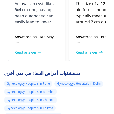
An ovarian cyst, like a
T
he size of a 12-we
IN THE SCAN M
6x4 cm one, having
old fetus's head
BABY HEAD SIZ
been diagnosed can
typically measures
SHOWING 2 C
easily lead to lower
around 2 cm during
ITS NORMAL
belly pain, bloating,
scan. The infant's 
and menstrual
undergoes rapid
PLEASE TELL M
Answered on 16th May
Answered on 16th Ma
irregularities. Ovarian
development durin
'24
'24
cysts occur when an
this stage, and thes
egg is not released
measurements are
Read answer
Read answer
from an ovary.
crucial for assessin
Medicines can be used
their growth. If the
for pain management,
are no concerning
مستشفيات أمراض النساء في مدن أخرى
but a hysterectomy
symptoms, this size 
may become
generally within the
Gynecologyy Hospitals in Pune
Gynecologyy Hospitals in Delhi
necessary to remove
normal range.
Gynecologyy Hospitals in Mumbai
the cyst. It is the best
Nevertheless, it's
Gynecologyy Hospitals in Chennai
to discuss possible
important to conti
solutions with your
attending regular
Gynecologyy Hospitals in Kolkata
gynecologist
.
check-ups and foll