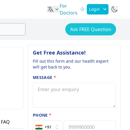
For
Login
Doctors
Ask FREE Question
Get Free Assistance!
Fill out this form and our health expert
will get back to you.
MESSAGE
*
PHONE
*
FAQ
+91