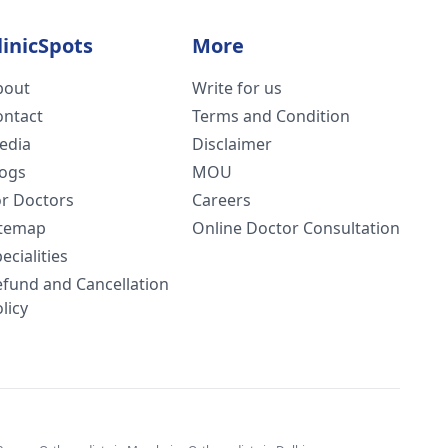
linicSpots
More
bout
Write for us
ontact
Terms and Condition
edia
Disclaimer
logs
MOU
or Doctors
Careers
itemap
Online Doctor Consultation
ecialities
efund and Cancellation
licy