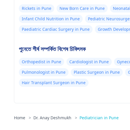
Rickets in Pune
New Born Care in Pune
Neonatal
Infant Child Nutrition in Pune
Pediatric Neurosurge
Paediatric Cardiac Surgery in Pune
Growth Develop
Pune
পুনেতে শীর্ষ সম্পর্কিত বিশেষ চিকিৎসক
Orthopedist in Pune
Cardiologist in Pune
Gyneco
Pulmonologist in Pune
Plastic Surgeon in Pune
G
Hair Transplant Surgeon in Pune
Home
>
Dr. Anay Deshmukh
>
Pediatrician in Pune