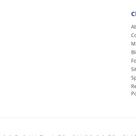
C
A
C
M
B
F
S
Sp
R
Po