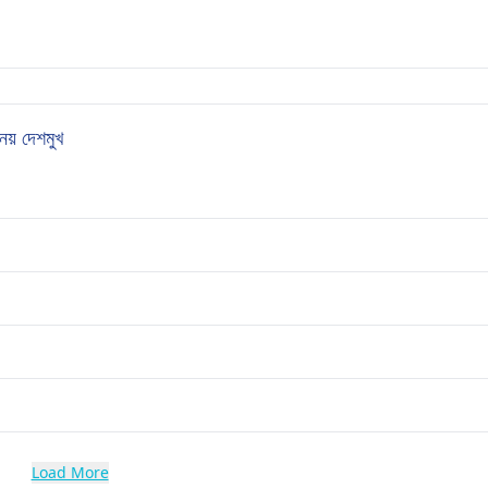
় দেশমুখ
Load More