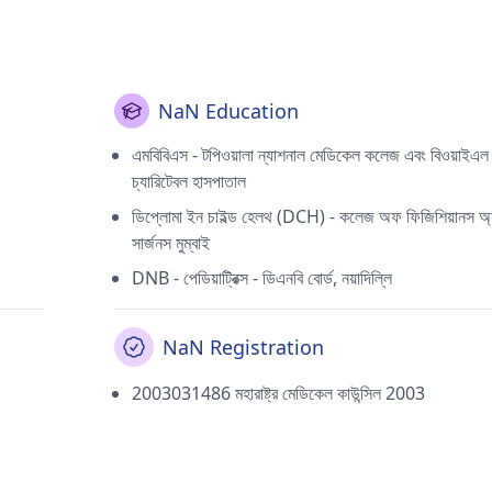
NaN Education
এমবিবিএস - টপিওয়ালা ন্যাশনাল মেডিকেল কলেজ এবং বিওয়াইএল ন
চ্যারিটেবল হাসপাতাল
ডিপ্লোমা ইন চাইল্ড হেলথ (DCH) - কলেজ অফ ফিজিশিয়ানস অ্য
সার্জনস মুম্বাই
DNB - পেডিয়াট্রিক্স - ডিএনবি বোর্ড, নয়াদিল্লি
NaN Registration
2003031486 মহারাষ্ট্র মেডিকেল কাউন্সিল 2003