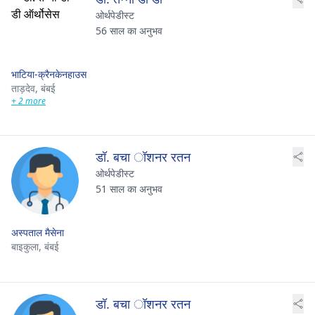
ओर्थपेडीस्ट
56 साल का अनुभव
भाटिया-क्रैनकेनहाउस
ताड़देव,
बंबई
+ 2 more
डॉ. बचा ॉशनर रतन
ओर्थपेडीस्ट
51 साल का अनुभव
अस्पताल मैसेना
बाइकुला,
बंबई
डॉ. बचा ॉशनर रतन