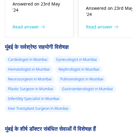
रहते हैं, खड़े रहते हैं या भारी
Answered on 23rd May
आपकी मांसपेशियों में तनाव या
Answered on 23rd May
'24
वस्तुएं उठाते हैं तो भी आप इस
सूजन है तो कभी-कभी दायां
'24
स्थिति से पीड़ित हो सकते हैं।
स्तन दर्द करता है। अपना सम
इसे कम करने में मदद के लिए,
लें और यदि आवश्यक हो तो
Read answer
Read answer
आप हल्के स्ट्रेचिंग व्यायाम कर
आइस पैक या हीटिंग पैड का
सकते हैं, अपनी मुद्रा में सुधार
उपयोग करें। लेकिन इनमें से
मुंबई के सर्वश्रेष्ठ सहयोगी विशेषज्ञ
कर सकते हैं और हीटिंग पैड का
कोई भी मदद नहीं करता है,
उपयोग कर सकते हैं। यदि यह
इसलिए किसी से जांच करवाएं
Cardiologist in Mumbai
Gynecologist in Mumbai
भावना बनी रहे, तो हमसे मिलने
हड्डी शल्य चिकित्सक
.
आएँ।
हड्डी शल्य चिकित्सक
.
Hematologist in Mumbai
Nephrologist in Mumbai
Neurosurgeon in Mumbai
Pulmonologist in Mumbai
Plastic Surgeon in Mumbai
Gastroenterologist in Mumbai
Infertility Specialist in Mumbai
Hair Transplant Surgeon in Mumbai
मुंबई के शीर्ष डॉक्टर संबंधित सेवाओं में विशेषज्ञ हैं