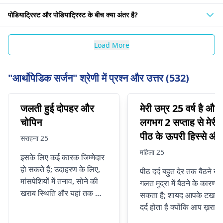
पोडियाट्रिस्ट और पोडियाट्रिस्ट के बीच क्या अंतर है?
Load More
"आर्थोपेडिक सर्जन" श्रेणी में प्रश्न और उत्तर (532)
जलती हुई दोपहर और
मेरी उम्र 25 वर्ष है और
चोपिन
लगभग 2 सप्ताह से मेरी
पीठ के ऊपरी हिस्से और
सराहना 25
टखने में दर्द हो रहा है।
महिला 25
इसके लिए कई कारक जिम्मेदार
कुछ दिनों से मेरे दाहिने
हो सकते हैं; उदाहरण के लिए,
पीठ दर्द बहुत देर तक बैठने या
स्तन में भी दर्द था।
मांसपेशियों में तनाव, सोने की
गलत मुद्रा में बैठने के कारण ह
खराब स्थिति और यहां तक ​​कि
सकता है; शायद आपके टखने मे
तंत्रिका संबंधी समस्याएं भी।
दर्द होता है क्योंकि आप ख़राब
यदि आप लंबे समय तक बैठे
फिटिंग वाले जूते पहनते हैं। य