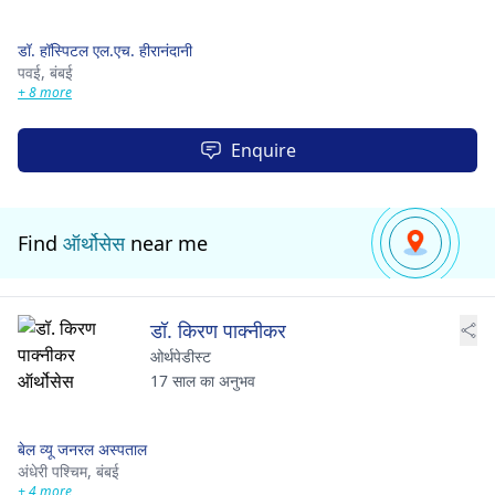
डॉ. हॉस्पिटल एल.एच. हीरानंदानी
पवई,
बंबई
+ 8 more
Enquire
Find
ऑर्थोसेस
near me
डॉ. किरण पाक्नीकर
ओर्थपेडीस्ट
17 साल का अनुभव
बेल व्यू जनरल अस्पताल
अंधेरी पश्चिम,
बंबई
+ 4 more