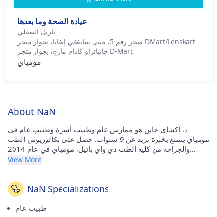
عيادة الصحة وما بعدها
باريل السفلي
متجر رقم 5، مبنى سانغفي إيفانا، بجوار متجر DMart/Lenskart
جانباتراو كادام مارج، بجوار متجر D-Mart
مومباي
About NaN
د. أكشاي جاين هو ممارس عام وطبيب أسرة وطبيب عام في
مومباي يتمتع بخبرة تزيد عن 9 سنوات. حصل على بكالوريوس الطب
والجراحة من كلية الطب دي واي باتيل، مومباي في عام 2014
ودبلوم الدراسات العليا في مرض السكري (PGDD) من كلية الطب
View More
بجامعة بوسطن في عام 2016. وهو يمارس حاليًا عمله في عيادة
Health And Beyond في لوير باريل (مومباي). وهو حاصل على
عضوية الجمعية الطبية الهندية (IMA) واتحاد الأطباء JAIN.
NaN Specializations
طبيب عام