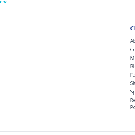
umbai
C
A
C
M
B
F
S
Sp
R
Po