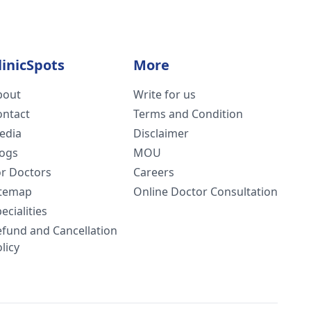
linicSpots
More
bout
Write for us
ontact
Terms and Condition
edia
Disclaimer
logs
MOU
or Doctors
Careers
itemap
Online Doctor Consultation
ecialities
efund and Cancellation
licy