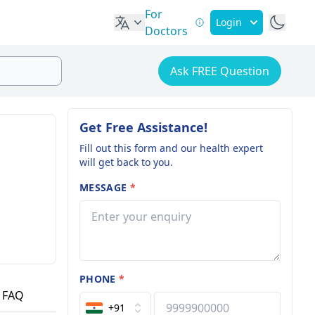
For
Login
Doctors
Ask FREE Question
Get Free Assistance!
Fill out this form and our health expert
will get back to you.
MESSAGE
*
PHONE
*
FAQ
+91