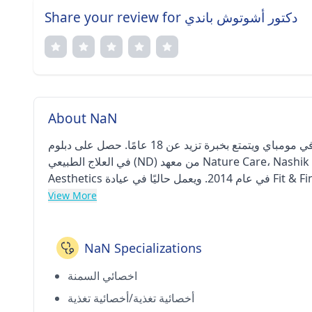
Share your review for دكتور أشوتوش باندي
About NaN
د. أشوتوش باندي هو أخصائي السمنة وأخصائي التغذية واليوجا والعلاج الطبيعي في مومباي ويتمتع بخبرة تزيد عن 18 عامًا. حصل على دبلوم
في العلاج الطبيعي (ND) من معهد Nature Care، Nashik في عام 2006 ودورة شهادة في التغذية وعلم التغذية من Atech Medical
Aesthetics في عام 2014. ويعمل حاليًا في عيادة Fit & Fine Slimming & Beauty Clinic في شرق أنديري (مومباي). Fit & Fine
Slimming & Beauty في Grant Road (مومباي)، وFit & Fine Slimming & Beauty في باندرا ويست (مومباي)، وFit & Fine في مالاد
View More
ويست (مومباي).
NaN Specializations
اخصائي السمنة
أخصائية تغذية/أخصائية تغذية