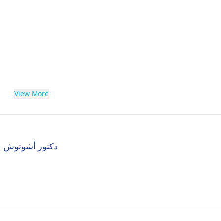
View More
ked Questions (FAQ's) for دكتور أشوتوش باندي