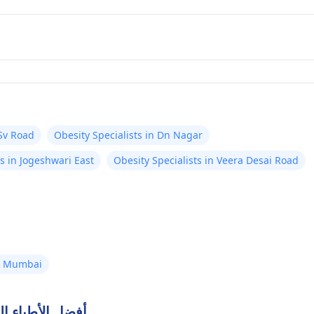
 Sv Road
Obesity Specialists in Dn Nagar
ts in Jogeshwari East
Obesity Specialists in Veera Desai Road
in Mumbai
أفضل الأطباء 