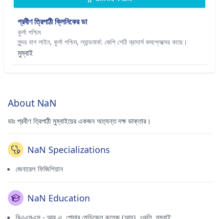
প্রবীণ ত্রিপাঠী ক্লিনিকের ডা
কুর্লা পশ্চিম
সুন্দর বাগ লাইন, কুর্লা পশ্চিম, ল্যান্ডমার্ক: জেপি শেঠি ব্রাদার্স কমপ্লেক্সের কাছে।
মুম্বাই
About NaN
ডাঃ প্রবীণ ত্রিপাঠী মুম্বাইয়ের একজন অত্যন্ত দক্ষ ডাক্তার।
NaN Specializations
জেনারেল ফিজিশিয়ান
NaN Education
বিএএমএস - আর.এ. পোদার মেডিকেল কলেজ (আয়ু), ওরলি, মুম্বাই