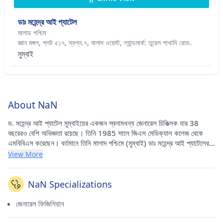
ডাঃ মহেন্দ্র আই প্যাটেল
মালাড পশ্চিম
জ্ঞান মঙ্গল, প্লট ৫১৭, স্বপ্ন.৭, মালাদ ওয়েস্ট, ল্যান্ডমার্ক: তুরেল পাখাদি রোড.
মুম্বাই
About NaN
ড. মহেন্দ্র আই প্যাটেল মুম্বাইয়ের একজন স্বনামধন্য জেনারেল চিকিত্সক যার 38
বছরেরও বেশি অভিজ্ঞতা রয়েছে। তিনি 1985 সালে জিএস মেডিক্যাল কলেজ থেকে
এমবিবিএস করেছেন। বর্তমানে তিনি মালাদ পশ্চিমে (মুম্বাই) ডাঃ মহেন্দ্র আই প্যাটেলের
কাছে অনুশীলন করছেন। তিনি মালাড মেডিকেল অ্যাসোসিয়েশনের সদস্যপদ ধারণ
View More
করেছেন।
NaN Specializations
জেনারেল ফিজিশিয়ান