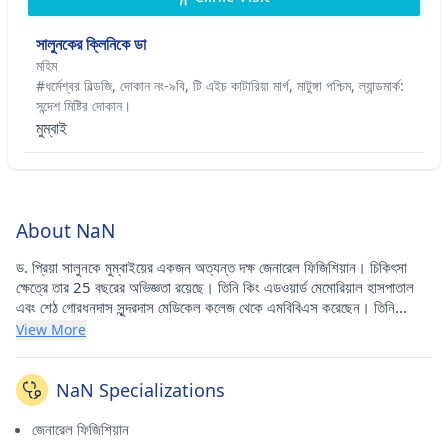
সালুনকের ক্লিনিকে ডা
মহিম
#ধর্মেশ্বর বিল্ডজি, দোকান নং-৯বি, টি এইচ কাটারিয়া মার্গ, মাটুঙ্গা পশ্চিম, ল্যান্ডমার্ক:
সন্দেশ মিষ্টির দোকান।
মুম্বাই
About NaN
ড. প্রিয়া সালুনকে মুম্বাইয়ের একজন অত্যন্ত দক্ষ জেনারেল ফিজিশিয়ান। চিকিৎসা
ক্ষেত্রে তার 25 বছরের অভিজ্ঞতা রয়েছে। তিনি কিং এডওয়ার্ড মেমোরিয়াল হাসপাতাল
এবং শেঠ গোরধনদাস সুন্দরদাস মেডিকেল কলেজ থেকে এমবিবিএস করেছেন। তিনি
বর্তমানে মাহিমের (মুম্বাই) ডাঃ সালুনকের ক্লিনিকে এবং মহিমের (মুম্বাই) ডাঃ সালুনকের
View More
ক্লিনিকে পরামর্শ করছেন।
NaN Specializations
জেনারেল ফিজিশিয়ান