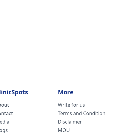
linicSpots
More
bout
Write for us
ontact
Terms and Condition
edia
Disclaimer
logs
MOU