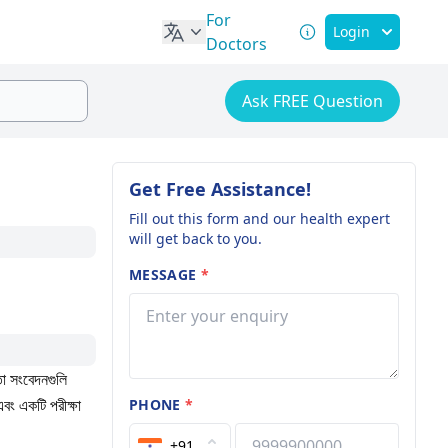
For
Login
Doctors
Ask FREE Question
Get Free Assistance!
Fill out this form and our health expert
will get back to you.
MESSAGE
*
তো সংবেদনগুলি
বং একটি পরীক্ষা
PHONE
*
+91