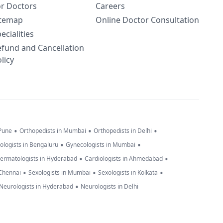
or Doctors
Careers
itemap
Online Doctor Consultation
ecialities
efund and Cancellation
licy
•
•
•
 Pune
Orthopedists in Mumbai
Orthopedists in Delhi
•
•
ologists in Bengaluru
Gynecologists in Mumbai
•
•
ermatologists in Hyderabad
Cardiologists in Ahmedabad
•
•
•
 Chennai
Sexologists in Mumbai
Sexologists in Kolkata
•
Neurologists in Hyderabad
Neurologists in Delhi