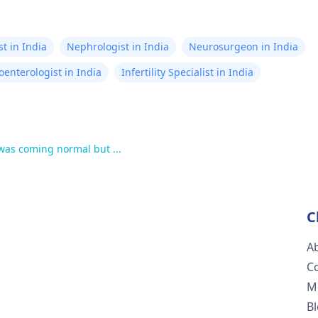
t in India
Nephrologist in India
Neurosurgeon in India
oenterologist in India
Infertility Specialist in India
 was coming normal but ...
C
A
C
M
B