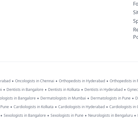
F
S
Sp
R
Po
•
•
•
erabad
Oncologists in Chennai
Orthopedists in Hyderabad
Orthopedists in
•
•
•
•
hi
Dentists in Bangalore
Dentists in Kolkata
Dentists in Hyderabad
Gynec
•
•
•
logists in Bangalore
Dermatologists in Mumbai
Dermatologists in Pune
D
•
•
•
n Pune
Cardiologists in Kolkata
Cardiologists in Hyderabad
Cardiologists in
•
•
•
•
Sexologists in Bangalore
Sexologists in Pune
Neurologists in Bengaluru