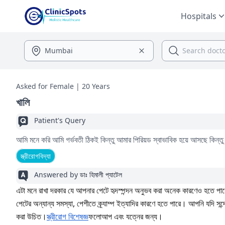
Hospitals
Asked for Female | 20 Years
খালি
Patient's Query
আমি মনে করি আমি গর্ভবতী ঠিকই কিন্তু আমার পিরিয়ড স্বাভাবিক হয়ে আসছে কিন্ত
স্ত্রীরোগবিদ্যা
Answered by
ডাঃ হিমালী প্যাটেল
এটা মনে রাখা দরকার যে আপনার পেটে হৃদস্পন্দন অনুভব করা অনেক কারণেও হতে পারে,
পেটের অন্যান্য সমস্যা, পেশীতে ক্র্যাম্প ইত্যাদির কারণে হতে পারে। আপনি যদি সন
করা উচিত।
স্ত্রীরোগ বিশেষজ্ঞ
ফলোআপ এবং যত্নের জন্য।