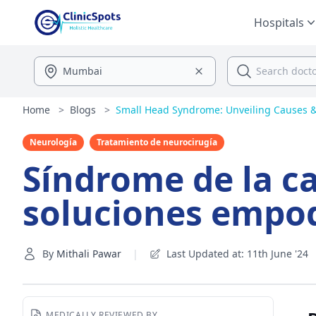
Hospitals
Home
>
Blogs
>
Small Head Syndrome: Unveiling Causes 
Neurología
Tratamiento de neurocirugía
Síndrome de la c
soluciones empo
By
Mithali Pawar
|
Last Updated at: 11th June '24
MEDICALLY REVIEWED BY