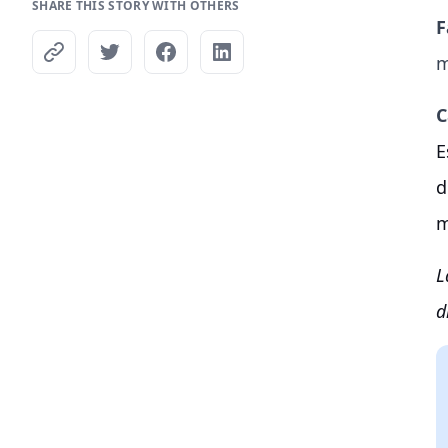
SHARE THIS STORY WITH OTHERS
F
m
C
E
d
m
L
d