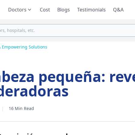
Doctors
Cost
Blogs
Testimonials
Q&A
& Empowering Solutions
abeza pequeña: rev
deradoras
|
16 Min Read