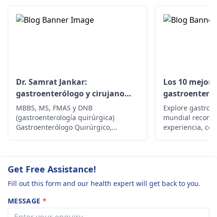
Dr. Samrat Jankar:
Los 10 mejore
gastroenterólogo y cirujano
gastroenteró
laparoscópico
actualizado e
MBBS, MS, FMAS y DNB
Explore gastroen
(gastroenterología quirúrgica)
mundial reconoc
Gastroenterólogo Quirúrgico,
experiencia, co
Cirujano Laparoscópico Avanzado,
tratamientos in
Cirujano de Reconstrucción de la
Experimente una
Pared Abdominal Más de 8 años de
para la salud y e
rica experiencia
en cualquier lu
Get Free Assistance!
Fill out this form and our health expert will get back to you.
MESSAGE
*