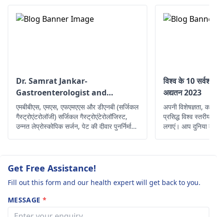
तैलीय खाद्य पदार्थों से बचें 
एसिडिटी को ट्रिगर कर स
हैं। यदि लक्षण बने रहते हैं, 
डॉक्टर से सलाह
लें
gastroenterologis
Dr. Samrat Jankar-
विश्व के 10 सर्वश्रेष
Gastroenterologist and
अद्यतन 2023
Laparoscopic Surgeon
एमबीबीएस, एमएस, एफएमएएस और डीएनबी (सर्जिकल
अपनी विशेषज्ञता, करु
गैस्ट्रोएंटरोलॉजी) सर्जिकल गैस्ट्रोएंटेरोलॉजिस्ट,
प्रसिद्ध विश्व स्तरीय ग
उन्नत लेप्रोस्कोपिक सर्जन, पेट की दीवार पुनर्निर्माण
लगाएं। आप दुनिया में क
सर्जन 8+ वर्ष का समृद्ध अनुभव
कल्याण के लिए व्यापक
Get Free Assistance!
Fill out this form and our health expert will get back to you.
MESSAGE
*