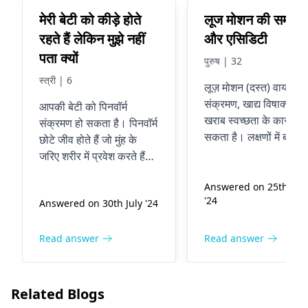
मेरी बेटी को कीड़े होते
लूज मोशन की समस्या
रहते हैं लेकिन मुझे नहीं
और एसिडिटी
पता क्यों
पुरुष | 32
स्त्री | 6
लूज़ मोशन (दस्त) वायरस
संक्रमण, खाद्य विषाक्तता, 
आपकी बेटी को पिनवॉर्म
खराब स्वच्छता के कारण हो
संक्रमण हो सकता है। पिनवॉर्म
सकता है। लक्षणों में बार-ब
छोटे जीव होते हैं जो मुंह के
और पतला मल आना शामि
जरिए शरीर में प्रवेश करते हैं।
है। एसिडिटी तब होती है ज
संक्रमित होने पर अक्सर रात में
पेट का एसिड भोजन नली 
Answered on 25th Sep
नितंब के पास खुजली होती है।
'24
चला जाता है जिससे सीने में
Answered on 30th July '24
आपका डॉक्टर इन कीड़ों को
जलन होती है। प्रबंधन के 
हटाने के लिए दवा दे सकता है।
निर्जलीकरण से बचने के लि
संक्रमण को आगे फैलने से
Read answer
Read answer
खूब सारे तरल पदार्थ पिएं 
रोकने के लिए उचित तरीके से
चावल, केले और टोस्ट खाएं
हाथ धोना महत्वपूर्ण है।
हल्के खाद्य पदार्थ हैं। भोज
Related Blogs
करने से पहले मसालेदार औ