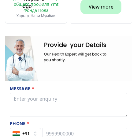
общего профиля Ymt
View more
Фонда Пола
Харгар, Нави Мумбаи
MESSAGE
*
PHONE
*
+91