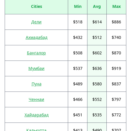
Cities
Min
Avg
Max
Дели
$518
$614
$886
Ахмадабад
$432
$512
$740
Бангалор
$508
$602
$870
Мумбаи
$537
$636
$919
Пуна
$489
$580
$837
Ченнаи
$466
$552
$797
Хайдарабад
$451
$535
$772
Калькутта
$413
$490
$707