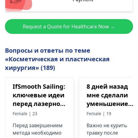
Request a Quote for Healthcare Now →
Вопросы и ответы по теме
«Косметическая и пластическая
хирургия» (189)
IfSmooth Sailing:
8 дней назад
ключевые идеи
мне сделали
перед лазерной
уменьшение
эпиляцией?
груди и
Female | 23
Female | 19
двойную
Перед завершением
Важно не курить
липосакцию.
метода необходимо
травку после