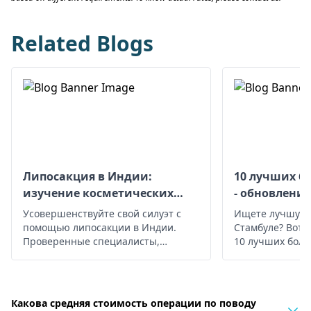
Related Blogs
Липосакция в Индии:
10 лучших б
изучение косметических
- обновление 
решений
Усовершенствуйте свой силуэт с
Ищете лучшую 
помощью липосакции в Индии.
Стамбуле? Вот 
Проверенные специалисты,
10 лучших боль
исключительный результат.
Начните свой путь к уверенному в
себе.
Какова средняя стоимость операции по поводу