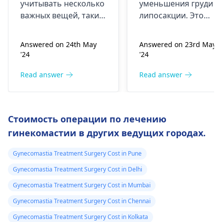
если я сегодня
учитывать несколько
уменьшения груди и
выкурю травку,
важных вещей, таких
липосакции. Это
это сильно
как цвет ваших волос,
может повлиять на
которые могут
заживление, что
повлияет на
Answered on 24th May
Answered on 23rd May
повлиять на
может привести к
мое
'24
'24
эффективность
замедлению
выздоровление
лечения. В
процесса заживлени
Read answer
Read answer
У меня все еще
результате людям со
или увеличению
есть швы, и,
светлыми волосами
риска заражения.
знаете ли, у
или волосами рыжего
Поток кислорода
Стоимость операции по лечению
цвета лечение может
уменьшится, когда в
меня частично
гинекомастии в других ведущих городах.
оказаться не очень
курите марихуану,
открываются
эффективным. Кроме
что препятствует
разрезы.
Gynecomastia Treatment Surgery Cost in Pune
того, для людей с
правильному
темной кожей
заживлению тканей,
Gynecomastia Treatment Surgery Cost in Delhi
процедура не
что, в свою очередь,
Gynecomastia Treatment Surgery Cost in Mumbai
обходится без
приводит к тому, что
Gynecomastia Treatment Surgery Cost in Chennai
проблем, поскольку в
ваш организм не
некоторых случаях
получает
Gynecomastia Treatment Surgery Cost in Kolkata