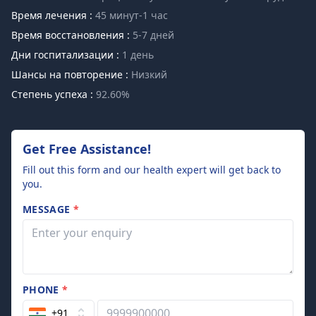
Время лечения :
45 минут-1 час
Время восстановления :
5-7 дней
Дни госпитализации :
1 день
Шансы на повторение :
Низкий
Степень успеха :
92.60%
Get Free Assistance!
Fill out this form and our health expert will get back to
you.
MESSAGE
*
PHONE
*
+91