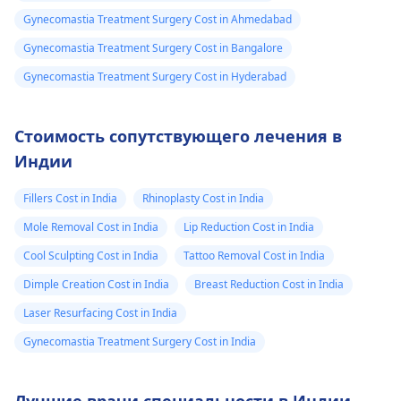
лазеры могут
достаточного
Gynecomastia Treatment Surgery Cost in Ahmedabad
вызвать более
количества
Gynecomastia Treatment Surgery Cost in Bangalore
серьезные
кислорода,
изменения цвета
необходимого для
Gynecomastia Treatment Surgery Cost in Hyderabad
после процедуры. Во
правильного
время лечения может
процесса
Стоимость сопутствующего лечения в
возникнуть
заживления.
Индии
ощущение мягкого
щелчка. Кожа может
Fillers Cost in India
Rhinoplasty Cost in India
стать красной,
болезненной или
Mole Removal Cost in India
Lip Reduction Cost in India
даже более
Cool Sculpting Cost in India
Tattoo Removal Cost in India
чувствительной
Dimple Creation Cost in India
Breast Reduction Cost in India
после удаления волос
в течение некоторого
Laser Resurfacing Cost in India
времени. Только
Gynecomastia Treatment Surgery Cost in India
строго следуя
советам
своего
дерматолог
Можете