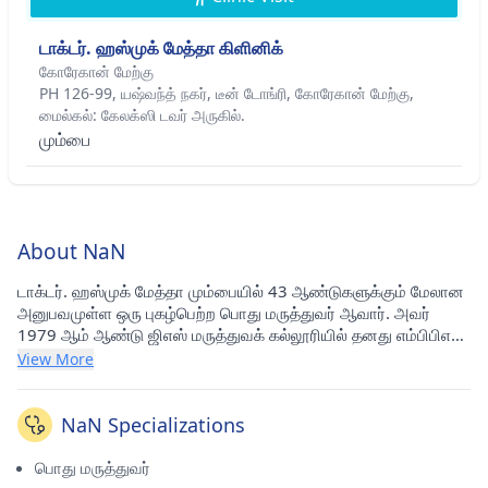
டாக்டர். ஹஸ்முக் மேத்தா கிளினிக்
கோரேகான் மேற்கு
PH 126-99, யஷ்வந்த் நகர், டீன் டோங்ரி, கோரேகான் மேற்கு,
மைல்கல்: கேலக்ஸி டவர் அருகில்.
மும்பை
About NaN
டாக்டர். ஹஸ்முக் மேத்தா மும்பையில் 43 ஆண்டுகளுக்கும் மேலான
அனுபவமுள்ள ஒரு புகழ்பெற்ற பொது மருத்துவர் ஆவார். அவர்
1979 ஆம் ஆண்டு ஜிஎஸ் மருத்துவக் கல்லூரியில் தனது எம்பிபிஎஸ்
படித்துள்ளார். தற்போது கோரேகானில் உள்ள டாக்டர் ஹஸ்முக்
View More
மேத்தா கிளினிக்கில் (மும்பை) பயிற்சி செய்து வருகிறார். அவர்
இந்திய மருத்துவ சங்கம் (IMA) மற்றும் கோரேகான் மருத்துவக்
கல்லூரி (GMA) ஆகியவற்றில் உறுப்பினராக உள்ளார்.
NaN Specializations
பொது மருத்துவர்