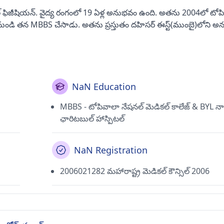
్ ఫిజీషియన్. వైద్య రంగంలో 19 ఏళ్ల అనుభవం ఉంది. అతను 2004లో టోప
 నుండి తన MBBS చేసాడు. అతను ప్రస్తుతం దహిసర్ ఈస్ట్(ముంబై)లోని అన
NaN Education
MBBS - టోపివాలా నేషనల్ మెడికల్ కాలేజ్ & BYL 
ఛారిటబుల్ హాస్పిటల్
NaN Registration
2006021282 మహారాష్ట్ర మెడికల్ కౌన్సిల్ 2006