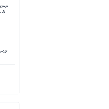
ివాలా
ంత్
నాయర్