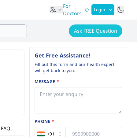
For
Login
Doctors
Ask FREE Question
Get Free Assistance!
Fill out this form and our health expert
will get back to you.
MESSAGE
*
PHONE
*
FAQ
+91