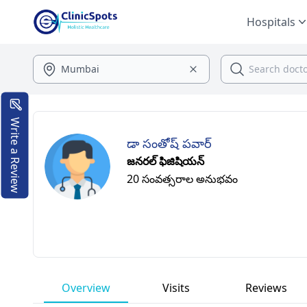
Hospitals
Write a Review
డా సంతోష్ పవార్
జనరల్ ఫిజిషియన్
20 సంవత్సరాల అనుభవం
Overview
Visits
Reviews