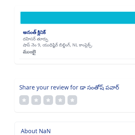
అనంత్ క్లినిక్
దహిసర్ తూర్పు
షాప్ నెం 9, యుధిష్టిర్ బిల్డింగ్, NL కాంప్లెక్స్.
ముంబై
Share your review for డా సంతోష్ పవార్
About NaN