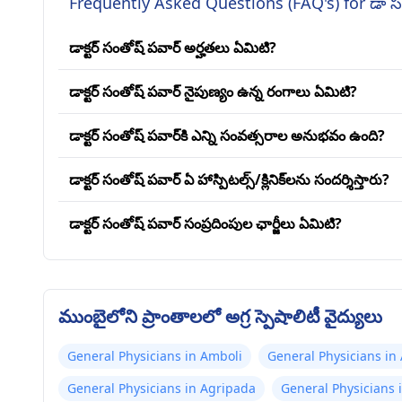
Frequently Asked Questions (FAQ's) for డా స
డాక్టర్ సంతోష్ పవార్ అర్హతలు ఏమిటి?
డాక్టర్ సంతోష్ పవార్ నైపుణ్యం ఉన్న రంగాలు ఏమిటి?
డాక్టర్ సంతోష్ పవార్‌కి ఎన్ని సంవత్సరాల అనుభవం ఉంది?
డాక్టర్ సంతోష్ పవార్ ఏ హాస్పిటల్స్/క్లినిక్‌లను సందర్శిస్తారు?
డాక్టర్ సంతోష్ పవార్ సంప్రదింపుల ఛార్జీలు ఏమిటి?
ముంబైలోని ప్రాంతాలలో అగ్ర స్పెషాలిటీ వైద్యులు
General Physicians in Amboli
General Physicians in
General Physicians in Agripada
General Physicians