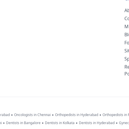
A
C
M
B
F
S
Sp
R
Po
•
•
•
erabad
Oncologists in Chennai
Orthopedists in Hyderabad
Orthopedists in
•
•
•
•
hi
Dentists in Bangalore
Dentists in Kolkata
Dentists in Hyderabad
Gynec