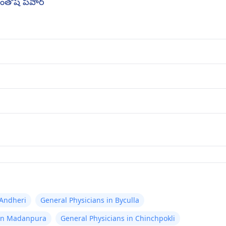
ంతోష్ పవార్
 Andheri
General Physicians in Byculla
 in Madanpura
General Physicians in Chinchpokli