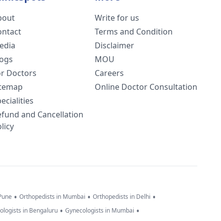
bout
Write for us
ontact
Terms and Condition
edia
Disclaimer
logs
MOU
or Doctors
Careers
itemap
Online Doctor Consultation
ecialities
efund and Cancellation
licy
•
•
•
 Pune
Orthopedists in Mumbai
Orthopedists in Delhi
•
•
ologists in Bengaluru
Gynecologists in Mumbai