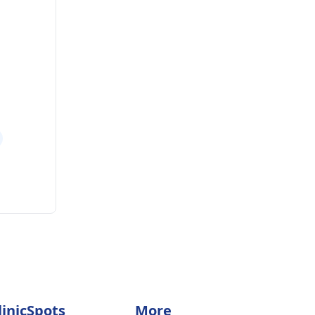
linicSpots
More