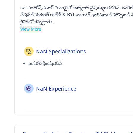
డా. సంతోష్ పవార్ ముంబైలో అత్యంత నైపుణ్యం కలిగిన జనరల
నేషనల్ మెడికల్ కాలేజ్ & BYL నాయర్ ఛారిటబుల్ హాస్పిటల్
క్లినిక్‌లో కన్సల్టాడు.
View More
NaN Specializations
జనరల్ ఫిజిషియన్
NaN Experience