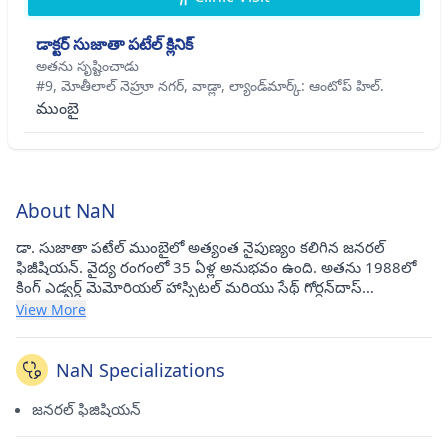
డాక్టర్ సుజాతా పటేల్ క్లినిక్
అతను సృష్టించాడు
#9, మోతీలాల్ నెహ్రూ నగర్, వాడ్లా, ల్యాండ్‌మార్క్: ఆంటోప్ హిల్.
ముంబై
About NaN
డా. సుజాతా పటేల్ ముంబైలో అత్యంత నైపుణ్యం కలిగిన జనరల్
ఫిజీషియన్. వైద్య రంగంలో 35 ఏళ్ల అనుభవం ఉంది. అతను 1988లో
కింగ్ ఎడ్వర్డ్ మెమోరియల్ హాస్పిటల్ మరియు సేథ్ గోర్ధన్‌దాస్
సుందర్‌దాస్ మెడికల్ కాలేజ్ నుండి MBBS చేసాడు మరియు 2011లో
View More
పూణేలోని ససూన్ హాస్పిటల్ నుండి పోస్ట్ గ్రాడ్యుయేట్ డిప్లొమా ఇన్
మెటర్నిటీ అండ్ చైల్డ్ హెల్త్ (PGDMCH) చేసాడు. అతను ప్రస్తుతం
వాడాలా(ముంబై)లోని డాక్టర్ సుజాతా పటేల్ క్లినిక్‌లో సంప్రదింపులు
NaN Specializations
జరుపుతున్నాడు. .
జనరల్ ఫిజిషియన్