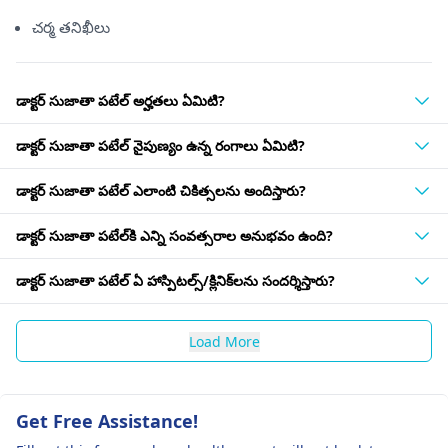
చర్మ తనిఖీలు
డాక్టర్ సుజాతా పటేల్ అర్హతలు ఏమిటి?
డాక్టర్ సుజాతా పటేల్ నైపుణ్యం ఉన్న రంగాలు ఏమిటి?
డాక్టర్ సుజాతా పటేల్ ఎలాంటి చికిత్సలను అందిస్తారు?
డాక్టర్ సుజాతా పటేల్‌కి ఎన్ని సంవత్సరాల అనుభవం ఉంది?
డాక్టర్ సుజాతా పటేల్ ఏ హాస్పిటల్స్/క్లినిక్‌లను సందర్శిస్తారు?
Load More
Get Free Assistance!