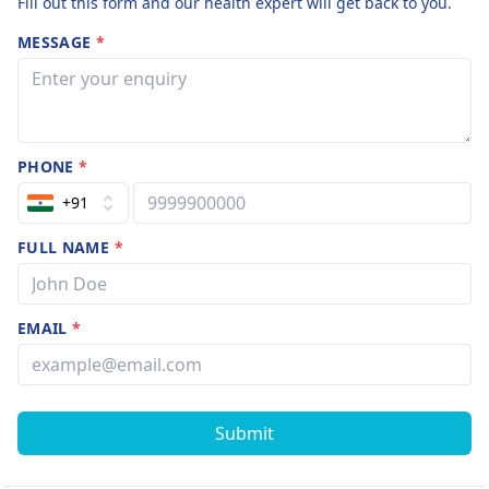
Fill out this form and our health expert will get back to you.
MESSAGE
*
PHONE
*
+91
FULL NAME
*
EMAIL
*
Submit