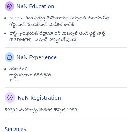
NaN Education
MBBS - కింగ్ ఎడ్వర్డ్ మెమోరియల్ హాస్పిటల్ మరియు సేథ్
గోర్ధందాస్ సుందర్‌దాస్ మెడికల్ కాలేజ్
పోస్ట్ గ్రాడ్యుయేట్ డిప్లొమా ఇన్ మెటర్నిటీ అండ్ చైల్డ్ హెల్త్
(PGDMCH) - ససూన్ హాస్పిటల్ పూణే
NaN Experience
యజమాని
డాక్టర్ సుజాతా పటేల్ క్లినిక్
1988 -
NaN Registration
59392 మహారాష్ట్ర మెడికల్ కౌన్సిల్ 1988
Services