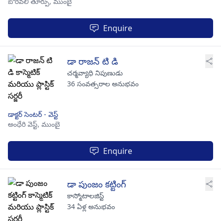
బోరివలి తూర్పు,
ముంబై
Enquire
డా రాజన్ టి డి
చర్మవ్యాధి నిపుణుడు
36 సంవత్సరాల అనుభవం
డాక్టర్ సెంటర్ - వెస్ట్
అంధేరి వెస్ట్,
ముంబై
Enquire
డా పుంజం కట్టింగ్
కాస్మోటాలజిస్ట్
34 ఏళ్ల అనుభవం