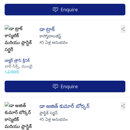
Enquire
డా ట్రాక్
కాస్మోటాలజిస్ట్
45 ఏళ్ల అనుభవం
డాక్టర్ త్రాసి క్లినిక్
చార్ సిక్స్,
ముంబై
+ 2 more
Enquire
డా అజిత్ కుమార్ బోర్కర్
ప్లాస్టిక్ సర్జన్
45 ఏళ్ల అనుభవం