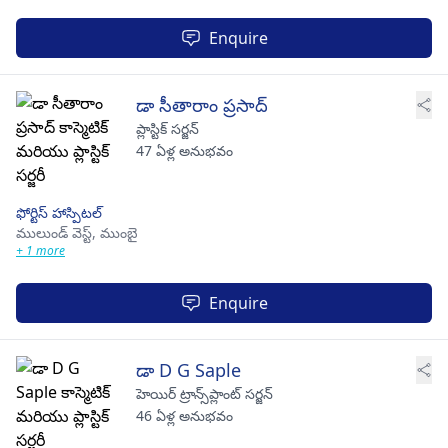
Enquire
డా సీతారాం ప్రసాద్
ప్లాస్టిక్ సర్జన్
47 ఏళ్ల అనుభవం
ఫోర్టిస్ హాస్పిటల్
ములుండ్ వెస్ట్,
ముంబై
+ 1 more
Enquire
డా D G Saple
హెయిర్ ట్రాన్స్‌ప్లాంట్ సర్జన్
46 ఏళ్ల అనుభవం