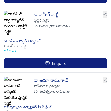
డా సమీర్ వార్టీ
ప్లాస్టిక్ సర్జన్
36 సంవత్సరాల అనుభవం
SL రహేజా ఫోర్టిస్ హాస్పిటల్
మహిమ్,
ముంబై
+ 1 more
Enquire
డా ఉమా రాముగాడే
హోమియో వైద్యుడు
36 సంవత్సరాల అనుభవం
మాతృస్మ్రుతి డెర్మాస్థెటిక్ స్కిన్ క్లినిక్