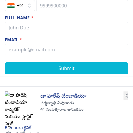
+91
FULL NAME
*
EMAIL
*
Submit
డా హరేష్ టింబాడియా
చర్మవ్యాధి నిపుణుడు
41 సంవత్సరాల అనుభవం
Bienaura క్లినిక్