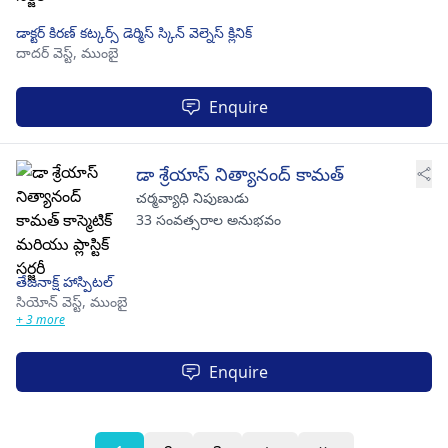
డాక్టర్ కిరణ్ కట్కర్స్ డెర్మిస్ స్కిన్ వెల్నెస్ క్లినిక్
దాదర్ వెస్ట్,
ముంబై
Enquire
డా శ్రేయాస్ నిత్యానంద్ కామత్
చర్మవ్యాధి నిపుణుడు
33 సంవత్సరాల అనుభవం
తేజనాక్ష్ హాస్పిటల్
సియోన్ వెస్ట్,
ముంబై
+ 3 more
Enquire