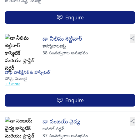
బోరివాలి వెస్ట్,
ముంబై
Enquire
డా నీలిమ శెట్టివార్
కాస్మోటాలజిస్ట్
38 సంవత్సరాల అనుభవం
పోవై పాలీక్లినిక్ & హాస్పిటల్
పోవై,
ముంబై
+ 1 more
Enquire
డా సంజయ్ వైద్య
జనరల్ సర్జన్
37 సంవత్సరాల అనుభవం