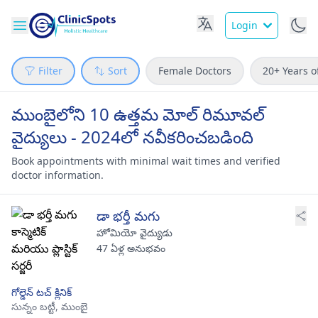
Login
Filter
Sort
Female Doctors
20+ Years o
ముంబైలోని 10 ఉత్తమ మోల్ రిమూవల్
వైద్యులు - 2024లో నవీకరించబడింది
Book appointments with minimal wait times and verified
doctor information.
డా భర్తీ మగు
హోమియో వైద్యుడు
47 ఏళ్ల అనుభవం
గోల్డెన్ టచ్ క్లినిక్
సున్నం బట్టీ,
ముంబై