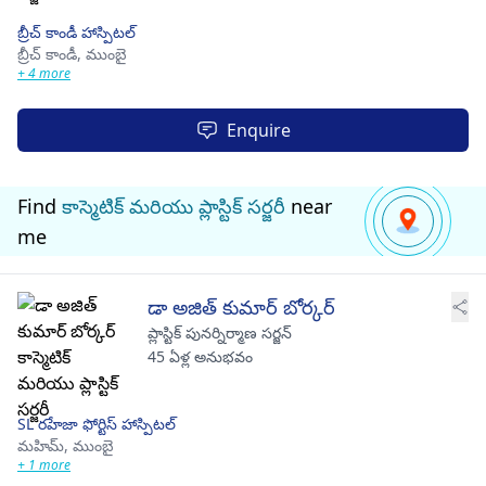
బ్రీచ్ కాండీ హాస్పిటల్
బ్రీచ్ కాండీ,
ముంబై
+ 4 more
Enquire
Find
కాస్మెటిక్ మరియు ప్లాస్టిక్ సర్జరీ
near
me
డా అజిత్ కుమార్ బోర్కర్
ప్లాస్టిక్ పునర్నిర్మాణ సర్జన్
45 ఏళ్ల అనుభవం
SL రహేజా ఫోర్టిస్ హాస్పిటల్
మహిమ్,
ముంబై
+ 1 more