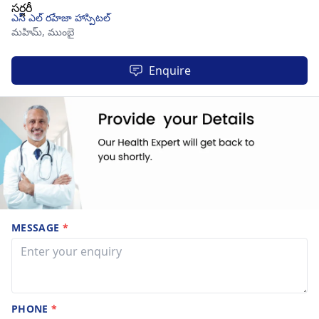
ఎస్ ఎల్ రహేజా హాస్పిటల్
మహిమ్,
ముంబై
Enquire
MESSAGE
*
PHONE
*