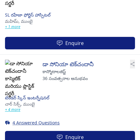
SL రహేజా ఫోర్టిస్ హాస్పిటల్
మహిమ్,
ముంబై
+ 1 more
Enquire
డా సోనియా టెక్‌చందానీ
కాస్మోటాలజిస్ట్
36 సంవత్సరాల అనుభవం
టెండర్ స్కిన్ ఇంటర్నేషనల్
చార్ సిక్స్,
ముంబై
+ 4 more
4 Answered Questions
Enquire