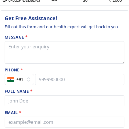
డా సోనియా టెక్‌చందానీ
----
36
₹ 2000
Get Free Assistance!
Fill out this form and our health expert will get back to you.
MESSAGE
*
PHONE
*
+91
FULL NAME
*
EMAIL
*