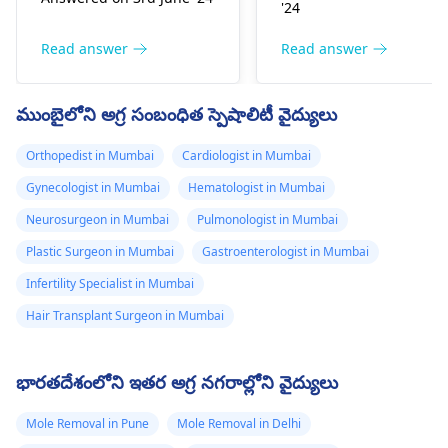
రొమ్ము తగ్గింపు కోసం
కట్ తీసుకోవాలి. వాటిని
మరియు కొన్ని
'24
సురక్షితమైన మాత్రలు లేవు.
కలిసి ఉపయోగించడం
మాత్రలను
a ని సంప్రదించడం
ప్రమాదకరం. అవగాహన
Read answer
Read answer
సూచించండి
ఉత్తమం
ప్లాస్టిక్ సర్జన్
రొమ్ము
లేకుండా మాత్రలు
తగ్గింపు శస్త్రచికిత్స వంటి
కలిపినప్పుడు తెలియని
ముంబైలోని అగ్ర సంబంధిత స్పెషాలిటీ వైద్యులు
ఎంపికలపై ఎవరు మీకు
పరస్పర చర్యల కారణంగా
మార్గనిర్దేశం చేయగలరు. మీ
దుష్ప్రభావాలు ఉండవచ్చు.
Orthopedist in Mumbai
Cardiologist in Mumbai
కోసం ఉత్తమ పరిష్కారాన్ని
ఏదైనా కొత్త ఔషధాన్ని
Gynecologist in Mumbai
Hematologist in Mumbai
చర్చించడానికి దయచేసి
తీసుకునే ముందు మీరు
నిపుణుడిని సందర్శించండి.
ఆరోగ్య సంరక్షణ ప్రదాతతో
Neurosurgeon in Mumbai
Pulmonologist in Mumbai
మాట్లాడాలని సిఫార్సు
Plastic Surgeon in Mumbai
Gastroenterologist in Mumbai
చేయబడింది.
Infertility Specialist in Mumbai
Hair Transplant Surgeon in Mumbai
భారతదేశంలోని ఇతర అగ్ర నగరాల్లోని వైద్యులు
Mole Removal in Pune
Mole Removal in Delhi