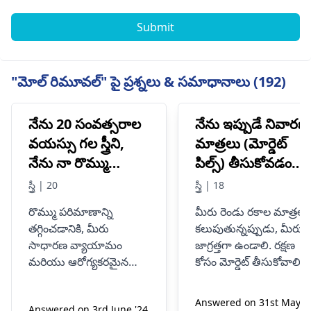
Submit
"మోల్ రిమూవల్" పై ప్రశ్నలు & సమాధానాలు (192)
నేను 20 సంవత్సరాల
నేను ఇప్పుడే నివారణ
వయస్సు గల స్త్రీని,
మాత్రలు (మోర్డెట్
నేను నా రొమ్ము
పిల్స్) తీసుకోవడం
పరిమాణాన్ని
ప్రారంభించాను
స్త్రీ | 20
స్త్రీ | 18
తగ్గించాలనుకుంటున్నాను.
మరియు నేను స్లిమ్జ్
రొమ్ము పరిమాణాన్ని
మీరు రెండు రకాల మాత్రలు
నేను నా రొమ్ము
కట్ (బరువు తగ్గించే
తగ్గించడానికి, మీరు
కలుపుతున్నప్పుడు, మీరు
పరిమాణాన్ని ఎలా
మాత్రలు) తీసుకోవడ
సాధారణ వ్యాయామం
జాగ్రత్తగా ఉండాలి. రక్షణ
తగ్గించగలను,
ప్రారంభించాలనుకుంట
మరియు ఆరోగ్యకరమైన
కోసం మోర్డెట్ తీసుకోవాలి
దయచేసి నాకు
అది సరేనా
ఆహారం వంటి సహజ
మరియు కొన్ని అదనపు
పద్ధతులను పరిగణించవచ్చు.
పౌండ్లను తగ్గించడానికి స్లిమ్జ్
సహాయం చేయండి
Answered on 31st May
Answered on 3rd June '24