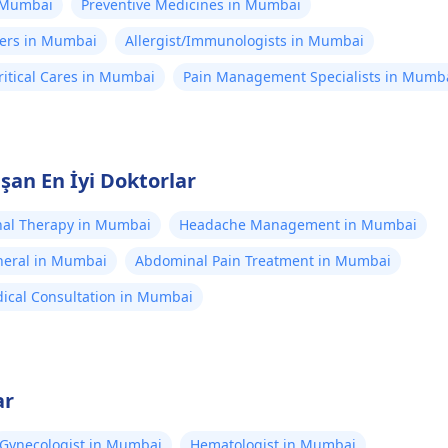
n Mumbai
Preventive Medicines in Mumbai
ners in Mumbai
Allergist/Immunologists in Mumbai
itical Cares in Mumbai
Pain Management Specialists in Mumb
an En İyi Doktorlar
al Therapy in Mumbai
Headache Management in Mumbai
neral in Mumbai
Abdominal Pain Treatment in Mumbai
ical Consultation in Mumbai
ar
Gynecologist in Mumbai
Hematologist in Mumbai