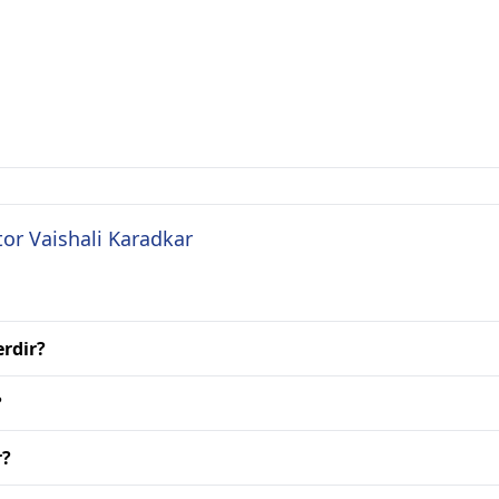
tor Vaishali Karadkar
erdir?
?
r?