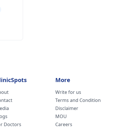
linicSpots
More
bout
Write for us
ontact
Terms and Condition
edia
Disclaimer
logs
MOU
or Doctors
Careers