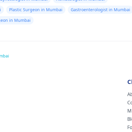
i
Plastic Surgeon in Mumbai
Gastroenterologist in Mumbai
rgeon in Mumbai
umbai
C
A
C
M
B
F