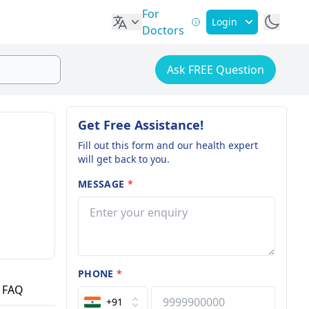
For
Login
Doctors
Ask FREE Question
Get Free Assistance!
Fill out this form and our health expert
will get back to you.
MESSAGE
*
PHONE
*
FAQ
+91