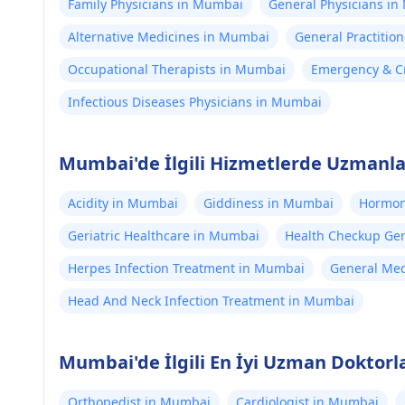
Family Physicians in Mumbai
General Physicians i
Alternative Medicines in Mumbai
General Practitio
Occupational Therapists in Mumbai
Emergency & Cr
Infectious Diseases Physicians in Mumbai
Mumbai'de İlgili Hizmetlerde Uzmanlaş
Acidity in Mumbai
Giddiness in Mumbai
Hormon
Geriatric Healthcare in Mumbai
Health Checkup Ge
Herpes Infection Treatment in Mumbai
General Med
Head And Neck Infection Treatment in Mumbai
Mumbai'de İlgili En İyi Uzman Doktorl
Orthopedist in Mumbai
Cardiologist in Mumbai