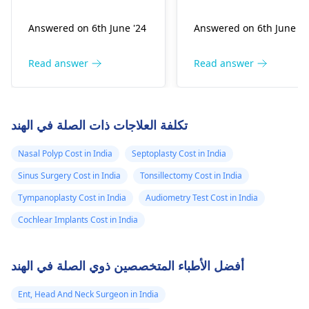
الشائعة لالتهاب الجيوب
حساسية. ومن المهم عدم
وفي نفس الوقت
Answered on 6th June '24
Answered on 6th June '2
الأنفية. المخاط الأصفر
محاولة إزالته بنفسك لأن
يكون الأنف خانقًا
الذي تخرجه عند السعال
ذلك قد يؤدي إلى مزيد من
وثقيلًا. يكون المخاط
في الصباح هو علامة على
المضاعفات. يرجى أخذها
Read answer
Read answer
الناتج عن سيلان
أنه قد يكون بكتيريًا.
إلى
أخصائي الأنف والأذن
الأنف واضحًا في
لتخفيف الاحتقان، حاول
والحنجرة
. سيكونون قادرين
الغالب. في الصباح
وضع كمادة دافئة على
على رؤية الأذن بشكل
تكلفة العلاجات ذات الصلة في الهند
جهك وطلب العناية الطبية
صحيح باستخدام أدوات
قد أسعل بعض
لمزيد من التقييم.
خاصة وإزالة الجسم
المخاط الأصفر.
Nasal Polyp Cost in India
Septoplasty Cost in India
المحصور بأمان.
Sinus Surgery Cost in India
Tonsillectomy Cost in India
Tympanoplasty Cost in India
Audiometry Test Cost in India
Cochlear Implants Cost in India
أفضل الأطباء المتخصصين ذوي الصلة في الهند
Ent, Head And Neck Surgeon in India