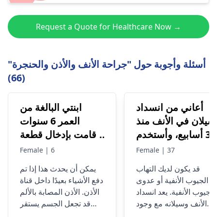
Request a Quote for Healthcare Now →
أسئلة وأجوبة حول "جراحة الأنف والأذن والحنجرة"
(66)
أعاني من انسداد
ابنتي البالغة من
سيلان في الأنف منذ
العمر 6 سنوات
3 أسابيع، وأستخدم
قامت بإدخال قطعة
زيلات الاحتقان التي
من الممحاة
Female | 6
Female | 37
توفر بعض الراحة،
المطاطية في كلتا
قد يكون لديك التهاب
يمكن أن يحدث هذا إذا تم
لكن منذ الأيام الثلاثة
أذنيها وهي تشكو من
الجيوب الأنفية أو عدوى
دفع الأشياء بعيدًا داخل قناة
الماضية أصبح الأمر
ألم في إحدى الأذنين،
الجيوب الأنفية. يعد انسداد
الأذن. الأذن المصابة بالألم
سوأ، ويستمر سيلان
أرجو منكم إعطائي
الأنف وسيلانه مع وجود
قد تجعل الجسم يستقر
الأنف طوال اليوم،
علاجاً لذلك.
خاط شفاف من الأعراض
بشكل أعمق أو تكون أكثر