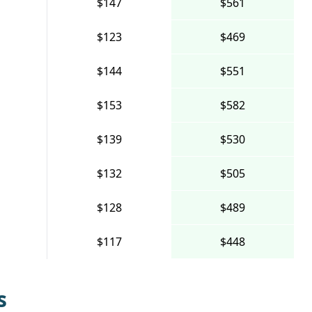
$147
$561
$123
$469
$144
$551
$153
$582
$139
$530
$132
$505
$128
$489
$117
$448
s