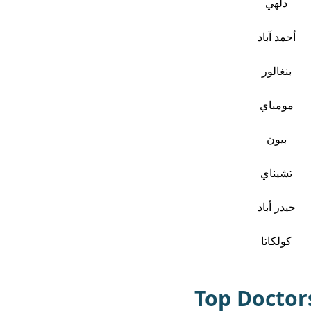
دلهي
أحمد آباد
بنغالور
مومباي
بيون
تشيناي
حيدر أباد
كولكاتا
Top Doctor