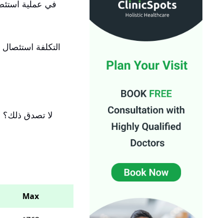
في عملية استئصا
ال
تكلفة استئصال ا
لا تصدق ذلك؟ ل
Max