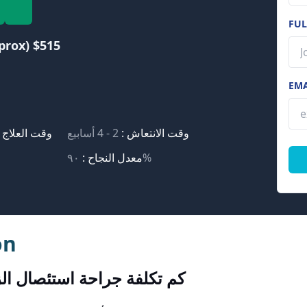
FU
prox) $515
EM
وقت الانتعاش :
2 - 4 أسابيع
وقت العلاج 
٩٠%
معدل النجاح :
on
كم تكلفة جراحة استئصال الز