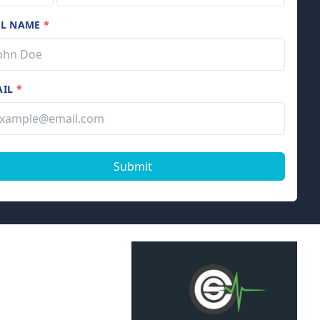
LL NAME
*
AIL
*
Submit