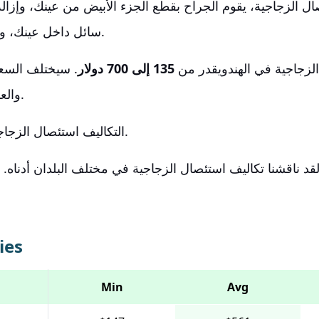
ل الزجاجية، يقوم الجراح بقطع الجزء الأبيض من عينك، وإزال
سائل داخل عينك، واستبداله بمحلول ملحي.
لزجاجية في الهند
ويقدر من
135 إلى 700 دولار
. سيختلف السع
والعديد من العوامل الأخرى.
معقولة جدًا.
ال
تكاليف استئصال الزجاجي
قد ناقشنا تكاليف استئصال الزجاجية في مختلف البلدان أدناه. 
ies
Min
Avg