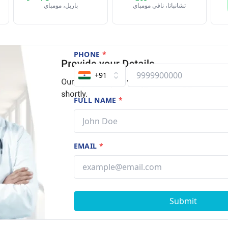
تشانباتا، نافي مومباي
باريل، مومباي
PHONE
*
+91
FULL NAME
*
EMAIL
*
Submit