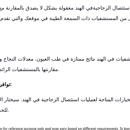
ستئصال الزجاجية
في الهند معقولة بشكل لا يصدق بالمقارنة مع 
ل من المستشفيات ذات السمعة الطيبة في موقعك والتي تقدم 
ات في الهند نتائج ممتازة في طب العيون. معدلات النجاح وال
مقارنتها بالمستشفيات الرائدة في جميع أنحاء العالم.
توافر خيارات علاجية متعددة:
خيارات المتاحة لعمليات استئصال الزجاجية في الهند. سيختار ال
للحصول على أفضل النتائج.
e for reference purpose only and may vary based on different requirements. To know