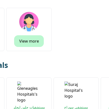
View more
als
مستشفى سوراج
مستشفيات جلين إيجلز