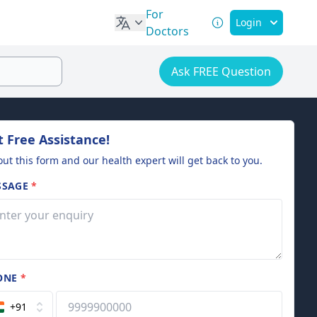
For
Login
Doctors
Ask FREE Question
 Free Assistance!
 out this form and our health expert will get back to you.
SSAGE
*
ONE
*
+91