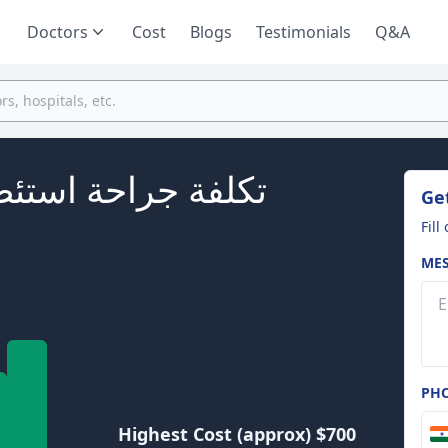
Doctors
Cost
Blogs
Testimonials
Q&A
تكلفة جراحة استئصا
Get
Fill
ME
PH
Highest Cost (approx) $700