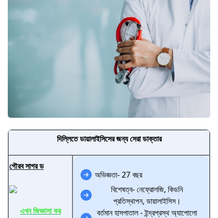
দিল্লিতে ডায়ালাইসিসের জন্য সেরা ডাক্তার
গৌরব সাগর ড
অভিজ্ঞতা- 27 বছর
বিশেষত্ব- নেফ্রোলজি, কিডনি
প্রতিস্থাপন, ডায়ালাইসিস।
এখন জিজ্ঞাসা কর
বর্তমান হাসপাতাল - ইন্দ্রপ্রস্থ অ্যাপোলো