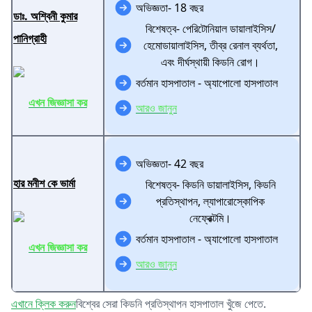
অভিজ্ঞতা- 18 বছর
ডাঃ. অশ্বিনী কুমার
বিশেষত্ব- পেরিটোনিয়াল ডায়ালাইসিস/
পানিগ্রাহী
হেমোডায়ালাইসিস, তীব্র রেনাল ব্যর্থতা,
এবং দীর্ঘস্থায়ী কিডনি রোগ।
বর্তমান হাসপাতাল - অ্যাপোলো হাসপাতাল
এখন জিজ্ঞাসা কর
আরও জানুন
অভিজ্ঞতা- 42 বছর
হার মনীশ কে ভার্মা
বিশেষত্ব- কিডনি ডায়ালাইসিস, কিডনি
প্রতিস্থাপন, ল্যাপারোস্কোপিক
নেফ্রেক্টমি।
বর্তমান হাসপাতাল - অ্যাপোলো হাসপাতাল
এখন জিজ্ঞাসা কর
আরও জানুন
এখানে ক্লিক করুন
বিশ্বের সেরা কিডনি প্রতিস্থাপন হাসপাতাল খুঁজে পেতে.