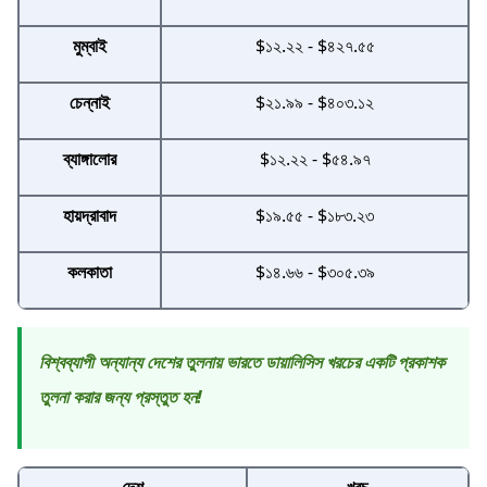
মুম্বাই
$১২.২২ - $৪২৭.৫৫
চেন্নাই
$২১.৯৯ - $৪০৩.১২
ব্যাঙ্গালোর
$১২.২২ - $৫৪.৯৭
হায়দ্রাবাদ
$১৯.৫৫ - $১৮৩.২৩
কলকাতা
$১৪.৬৬ - $৩০৫.৩৯
বিশ্বব্যাপী অন্যান্য দেশের তুলনায় ভারতে ডায়ালিসিস খরচের একটি প্রকাশক
তুলনা করার জন্য প্রস্তুত হন!