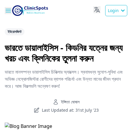
Login
ইউরোলজিস্ট
ভারতে ডায়ালাইসিস - কিডনির যত্নের জন্য
খরচ এবং ক্লিনিকের তুলনা করুন
ভারতে মানসম্পন্ন ডায়ালাইসিস চিকিত্সার অ্যাক্সেস। স্বনামধন্য সুযোগ-সুবিধা এবং
অভিজ্ঞ নেফ্রোলজিস্টরা রোগীদের ব্যাপক পরিচর্যা এবং উন্নত মানের জীবন প্রদান
করে। আজ বিকল্পগুলি অন্বেষণ করুন!
ইপ্সিতা ঘোষাল
Last Updated at: 31st July '23