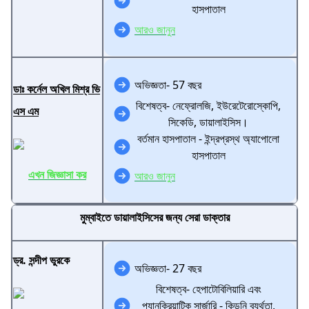
হাসপাতাল
আরও জানুন
অভিজ্ঞতা- 57 বছর
ডাঃ কর্নেল অখিল মিশ্র ভি
বিশেষত্ব- নেফ্রোলজি, ইউরেটেরোস্কোপি,
এস এম
সিকেডি, ডায়ালাইসিস।
বর্তমান হাসপাতাল - ইন্দ্রপ্রস্থ অ্যাপোলো
হাসপাতাল
এখন জিজ্ঞাসা কর
আরও জানুন
মুম্বাইতে ডায়ালাইসিসের জন্য সেরা ডাক্তার
ড্র. সন্দীপ ভুরকে
অভিজ্ঞতা- 27 বছর
বিশেষত্ব- হেপাটোবিলিয়ারি এবং
প্যানক্রিয়াটিক সার্জারি - কিডনি ব্যর্থতা,