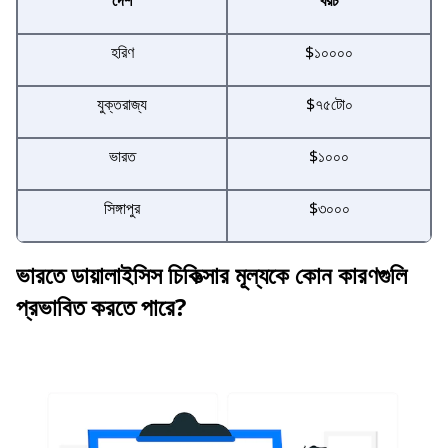
দেশ
খরচ
হরিণ
$১০০০০
যুক্তরাজ্য
$৭৫টো০
ভারত
$১০০০
সিঙ্গাপুর
$৩০০০
ভারতে ডায়ালাইসিস চিকিত্সার মূল্যকে কোন কারণগুলি
প্রভাবিত করতে পারে?