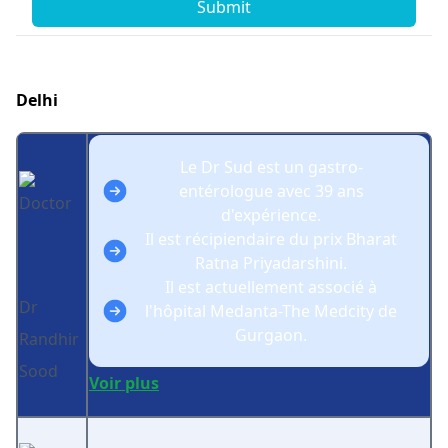
Submit
Delhi
Le Dr Sud est un gastro-
entérologue avec 39 ans
d'expérience.
Il est récipiendaire du prix Bharat
Ratna Priyadarshini.
Il est actuellement associé à
Dr
l'hôpital Medanta-The Medcity de
Gurgaon.
Randhir
Sood
Voir plus