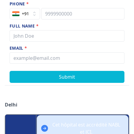
PHONE
*
+91
FULL NAME
*
EMAIL
*
Submit
Delhi
Cet hôpital est accrédité NABL
et JCI.