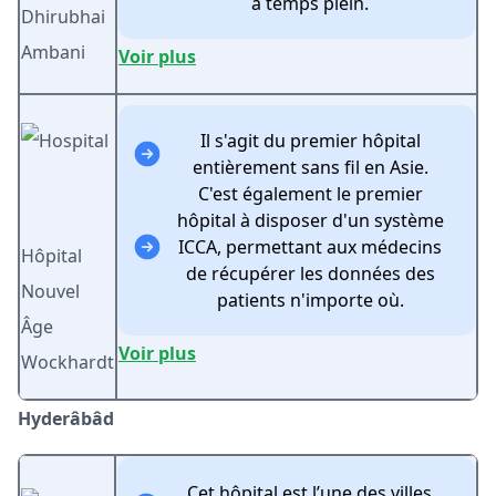
à temps plein.
Dhirubhai
Ambani
Voir plus
Il s'agit du premier hôpital
entièrement sans fil en Asie.
C'est également le premier
hôpital à disposer d'un système
ICCA, permettant aux médecins
Hôpital
de récupérer les données des
Nouvel
patients n'importe où.
Âge
Voir plus
Wockhardt
Hyderâbâd
Cet hôpital est l’une des villes