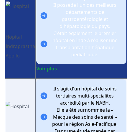
Il possède l'un des meilleurs
départements de
gastroentérologie et
d'hépatologie du pays.
C'était également le premier
Hôpital
hôpital en Inde à réaliser une
Indraprastha
transplantation hépatique
pédiatrique.
Apollo
Voir plus
Il s'agit d'un hôpital de soins
tertiaires multi-spécialités
accrédité par le NABH.
Elle a été surnommée la «
Mecque des soins de santé »
pour la région Asie-Pacifique.
Dans une étude menée par