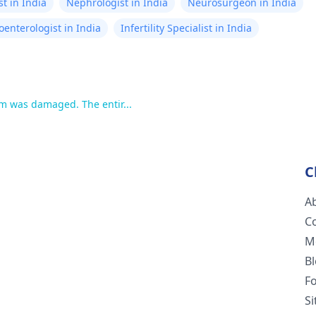
t in India
Nephrologist in India
Neurosurgeon in India
oenterologist in India
Infertility Specialist in India
m was damaged. The entir...
C
A
C
M
B
F
S