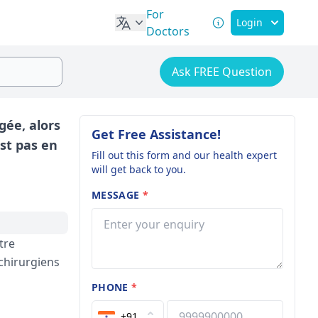
For
Login
Doctors
Ask FREE Question
ée, alors
Get Free Assistance!
st pas en
Fill out this form and our health expert
will get back to you.
MESSAGE
*
tre
chirurgiens
PHONE
*
+91