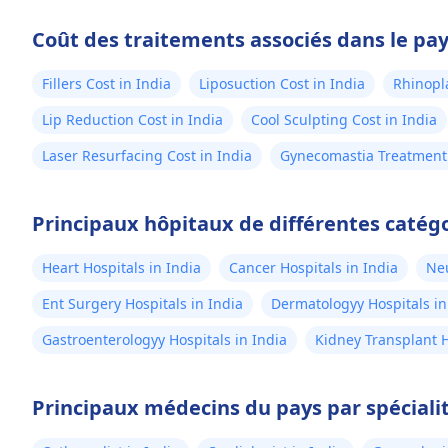
voyage vers une personne confiante.
Coût des traitements associés dans le pa
Fillers Cost in India
Liposuction Cost in India
Rhinopla
Lip Reduction Cost in India
Cool Sculpting Cost in India
Laser Resurfacing Cost in India
Gynecomastia Treatment 
Principaux hôpitaux de différentes catégo
Heart Hospitals in India
Cancer Hospitals in India
Neu
Ent Surgery Hospitals in India
Dermatologyy Hospitals in
Gastroenterologyy Hospitals in India
Kidney Transplant H
Principaux médecins du pays par spéciali