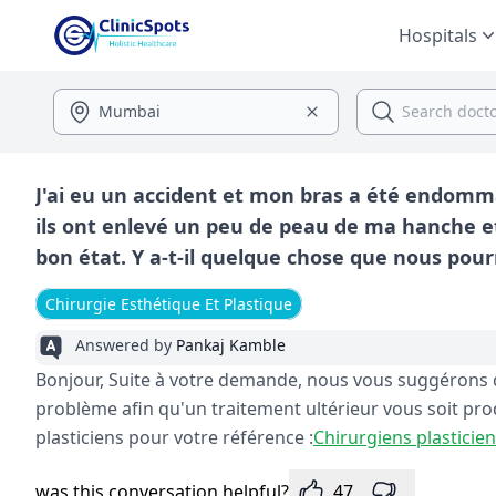
Hospitals
J'ai eu un accident et mon bras a été endom
ils ont enlevé un peu de peau de ma hanche et
bon état. Y a-t-il quelque chose que nous pourr
Chirurgie Esthétique Et Plastique
Answered by
Pankaj Kamble
Bonjour, Suite à votre demande, nous vous suggérons d
problème afin qu'un traitement ultérieur vous soit pr
plasticiens pour votre référence :
Chirurgiens plasticie
was this conversation helpful?
47