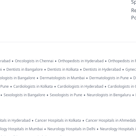
Sp
R
Po
•
•
•
erabad
Oncologists in Chennai
Orthopedists in Hyderabad
Orthopedists in
•
•
•
•
hi
Dentists in Bangalore
Dentists in Kolkata
Dentists in Hyderabad
Gynec
•
•
•
logists in Bangalore
Dermatologists in Mumbai
Dermatologists in Pune
D
•
•
•
n Pune
Cardiologists in Kolkata
Cardiologists in Hyderabad
Cardiologists in
•
•
•
•
Sexologists in Bangalore
Sexologists in Pune
Neurologists in Bengaluru
•
•
tals in Hyderabad
Cancer Hospitals in Kolkata
Cancer Hospitals in Ahmeda
•
•
logy Hospitals in Mumbai
Neurology Hospitals in Delhi
Neurology Hospitals 