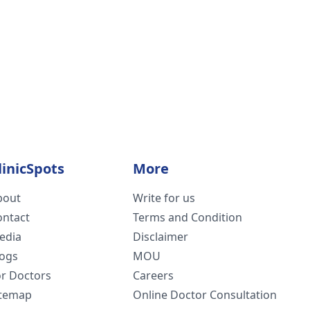
linicSpots
More
bout
Write for us
ontact
Terms and Condition
edia
Disclaimer
logs
MOU
or Doctors
Careers
itemap
Online Doctor Consultation