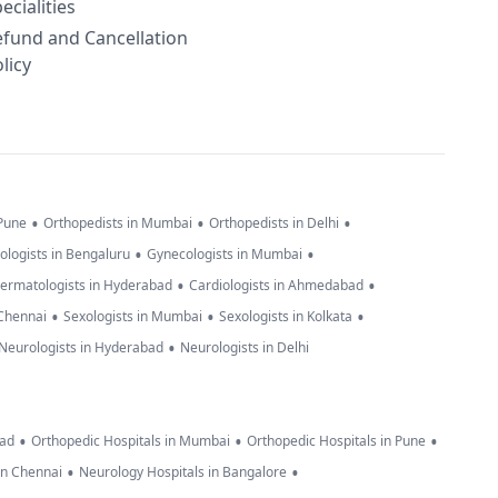
ecialities
efund and Cancellation
licy
•
•
•
 Pune
Orthopedists in Mumbai
Orthopedists in Delhi
•
•
ologists in Bengaluru
Gynecologists in Mumbai
•
•
ermatologists in Hyderabad
Cardiologists in Ahmedabad
•
•
•
 Chennai
Sexologists in Mumbai
Sexologists in Kolkata
•
Neurologists in Hyderabad
Neurologists in Delhi
•
•
•
bad
Orthopedic Hospitals in Mumbai
Orthopedic Hospitals in Pune
•
•
in Chennai
Neurology Hospitals in Bangalore