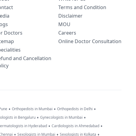
ontact
Terms and Condition
edia
Disclaimer
logs
MOU
or Doctors
Careers
itemap
Online Doctor Consultation
ecialities
efund and Cancellation
licy
•
•
•
 Pune
Orthopedists in Mumbai
Orthopedists in Delhi
•
•
ologists in Bengaluru
Gynecologists in Mumbai
•
•
ermatologists in Hyderabad
Cardiologists in Ahmedabad
•
•
•
 Chennai
Sexologists in Mumbai
Sexologists in Kolkata