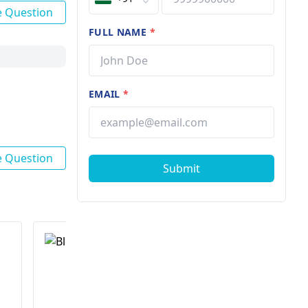
e Question
FULL NAME
*
EMAIL
*
e Question
Submit