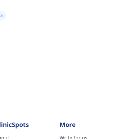
ia
linicSpots
More
bout
Write for us