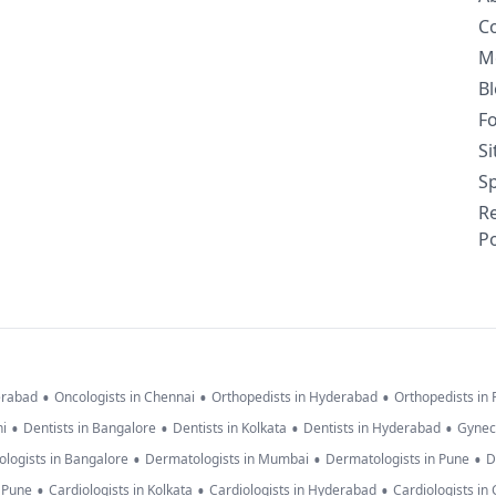
C
M
B
F
S
Sp
R
Po
•
•
•
erabad
Oncologists in Chennai
Orthopedists in Hyderabad
Orthopedists in
•
•
•
•
hi
Dentists in Bangalore
Dentists in Kolkata
Dentists in Hyderabad
Gynec
•
•
•
logists in Bangalore
Dermatologists in Mumbai
Dermatologists in Pune
D
•
•
•
n Pune
Cardiologists in Kolkata
Cardiologists in Hyderabad
Cardiologists in