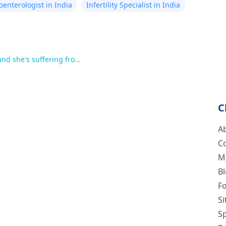
oenterologist in India
Infertility Specialist in India
nd she's suffering fro...
C
A
C
M
B
F
S
Sp