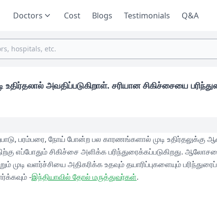
Doctors
Cost
Blogs
Testimonials
Q&A
திர்தலால் அவதிப்படுகிறாள். சரியான சிகிச்சையை பரிந்துர
ாடு, பரம்பரை, நோய் போன்ற பல காரணங்களால் முடி உதிர்தலுக்கு ஆள
ற்கு எப்போதும் சிகிச்சை அளிக்க பரிந்துரைக்கப்படுகிறது. ஆலோசனை
ம் முடி வளர்ச்சியை அதிகரிக்க உதவும் தயாரிப்புகளையும் பரிந்துரைப்ப
்க்கவும் -
இந்தியாவில் தோல் மருத்துவர்கள்
.