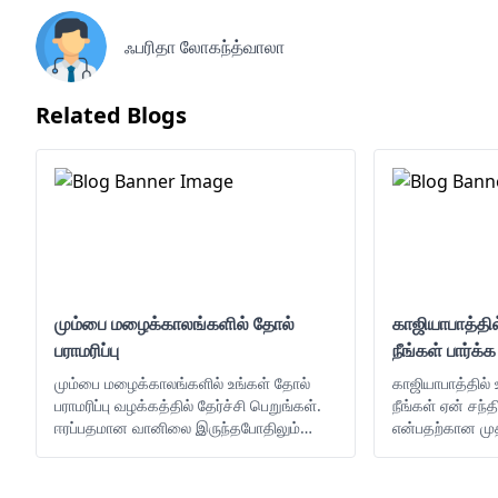
ஃபரிதா லோகந்த்வாலா
Related Blogs
மும்பை மழைக்காலங்களில் தோல்
காஜியாபாத்தி
பராமரிப்பு
நீங்கள் பார்க
மும்பை மழைக்காலங்களில் உங்கள் தோல்
காஜியாபாத்தில்
பராமரிப்பு வழக்கத்தில் தேர்ச்சி பெறுங்கள்.
நீங்கள் ஏன் சந்
ஈரப்பதமான வானிலை இருந்தபோதிலும்
என்பதற்கான ம
உங்கள் சருமத்தை ஆரோக்கியமாகவும்
நாங்கள் கீழே வ
பளபளப்பாகவும் வைத்திருப்பதற்கான
உதவிக்குறிப்புகள், தயாரிப்புகள் மற்றும்