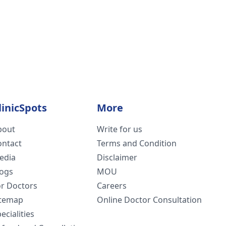
linicSpots
More
bout
Write for us
ontact
Terms and Condition
edia
Disclaimer
logs
MOU
or Doctors
Careers
itemap
Online Doctor Consultation
ecialities