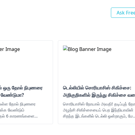
Ask Fre
ல் ஒரு தோல் நிபுணரை
டெல்லியில் சொரியாசிஸ் சிகிச்சை:
்க வேண்டுமா?
அறிகுறிகளில் இருந்து சிகிச்சை வ
 உள்ள தோல் நிபுணரை
சொரியாசிஸ் நோயால் அவதி! தடிப்புத் தோ
திக்க வேண்டும்
அழற்சி சிகிச்சையைப் பெற இந்தியாவின்
ுதல் 6 காரணங்களை
சிறந்த இடங்களில் டெல்லி ஒன்றாகும், மேல
ிவாதித்துள்ளோம்.
கீழே நாம் தலைப்பை ஆழமாக
விவாதித்தோம்.