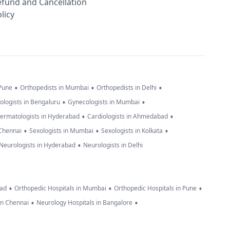
efund and Cancellation
licy
•
•
•
 Pune
Orthopedists in Mumbai
Orthopedists in Delhi
•
•
ologists in Bengaluru
Gynecologists in Mumbai
•
•
ermatologists in Hyderabad
Cardiologists in Ahmedabad
•
•
•
 Chennai
Sexologists in Mumbai
Sexologists in Kolkata
•
Neurologists in Hyderabad
Neurologists in Delhi
•
•
•
bad
Orthopedic Hospitals in Mumbai
Orthopedic Hospitals in Pune
•
•
in Chennai
Neurology Hospitals in Bangalore