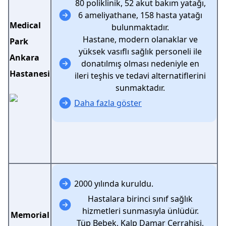
80 poliklinik, 52 akut bakım yatağı,
6 ameliyathane, 158 hasta yatağı
Medical
bulunmaktadır.
Hastane, modern olanaklar ve
Park
yüksek vasıflı sağlık personeli ile
Ankara
donatılmış olması nedeniyle en
Hastanesi
ileri teşhis ve tedavi alternatiflerini
sunmaktadır.
Daha fazla göster
2000 yılında kuruldu.
Hastalara birinci sınıf sağlık
hizmetleri sunmasıyla ünlüdür.
Memorial
Tüp Bebek, Kalp Damar Cerrahisi,