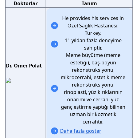
Doktorlar
Tanım
He provides his services in
Ozel Saglik Hastanesi,
Turkey.
11 yıldan fazla deneyime
sahiptir.
Meme büyütme (meme
estetiği), baş-boyun
Dr. Omer Polat
rekonstrüksiyonu,
mikrocerrahi, estetik meme
rekonstrüksiyonu,
rinoplasti, yüz kırıklarının
onarımı ve cerrahi yüz
gençleştirme yaptığı bilinen
uzman bir kozmetik
cerrahtır.
Daha fazla göster