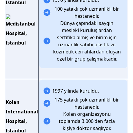
1970 yılında kuruldu.
Istanbul
100 yataklı çok uzmanlıklı bir
hastanedir.
Dünya çapındaki saygın
mesleki kuruluşlardan
sertifika almış ve birim için
uzmanlık sahibi plastik ve
kozmetik cerrahlardan oluşan
özel bir grup çalışmaktadır.
1997 yılında kuruldu.
175 yataklı çok uzmanlıklı bir
Kolan
hastanedir.
International
Kolan organizasyonu
Hospital,
toplamda 3.000'den fazla
kişiye doktor sağlıyor.
Istanbul