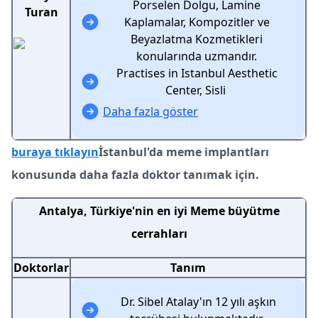
Porselen Dolgu, Lamine
Turan
Kaplamalar, Kompozitler ve
Beyazlatma Kozmetikleri
konularında uzmandır.
Practises in Istanbul Aesthetic
Center, Sisli
Daha fazla göster
buraya tıklayın
İstanbul'da meme implantları
konusunda daha fazla doktor tanımak için.
Antalya, Türkiye'nin en iyi Meme büyütme
cerrahları
Doktorlar
Tanım
Dr. Sibel Atalay'ın 12 yılı aşkın