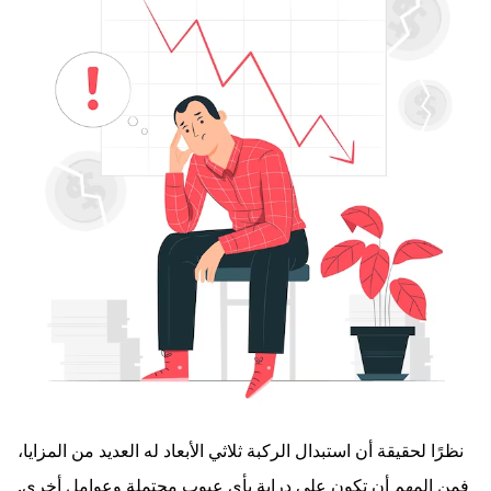
نظرًا لحقيقة أن استبدال الركبة ثلاثي الأبعاد له العديد من المزايا،
فمن المهم أن تكون على دراية بأي عيوب محتملة وعوامل أخرى.