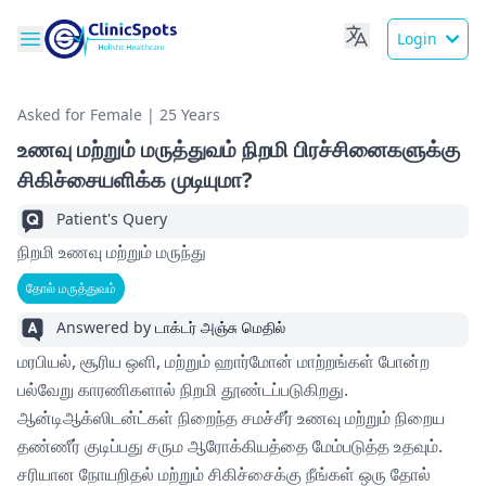
Login
Asked for Female | 25 Years
உணவு மற்றும் மருத்துவம் நிறமி பிரச்சினைகளுக்கு
சிகிச்சையளிக்க முடியுமா?
Patient's Query
நிறமி உணவு மற்றும் மருந்து
தோல் மருத்துவம்
Answered by
டாக்டர் அஞ்சு மெதில்
மரபியல், சூரிய ஒளி, மற்றும் ஹார்மோன் மாற்றங்கள் போன்ற
பல்வேறு காரணிகளால் நிறமி தூண்டப்படுகிறது.
ஆன்டிஆக்ஸிடன்ட்கள் நிறைந்த சமச்சீர் உணவு மற்றும் நிறைய
தண்ணீர் குடிப்பது சரும ஆரோக்கியத்தை மேம்படுத்த உதவும்.
சரியான நோயறிதல் மற்றும் சிகிச்சைக்கு நீங்கள் ஒரு தோல்