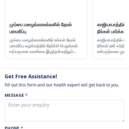
மும்பை மழைக்காலங்களில் தோல்
காஜியாபாத்தில்
பராமரிப்பு
நீங்கள் பார்க்க
மும்பை மழைக்காலங்களில் உங்கள் தோல்
காஜியாபாத்தில் உ
பராமரிப்பு வழக்கத்தில் தேர்ச்சி பெறுங்கள்.
நீங்கள் ஏன் சந்திக
ஈரப்பதமான வானிலை இருந்தபோதிலும்
என்பதற்கான முத
உங்கள் சருமத்தை ஆரோக்கியமாகவும்
நாங்கள் கீழே விவா
பளபளப்பாகவும் வைத்திருப்பதற்கான
உதவிக்குறிப்புகள், தயாரிப்புகள் மற்றும்
பழக்கவழக்கங்களைப் பற்றி அறிக.
Get Free Assistance!
Fill out this form and our health expert will get back to you.
MESSAGE
*
PHONE
*