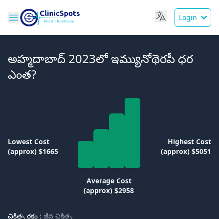
Login
అహ్మదాబాద్ 2023లో ఇమ్యునోథెరపీ ధర
ఎంత?
Lowest Cost
Highest Cost
(approx) $1665
(approx) $5051
Average Cost
(approx) $2958
చికిత్స రకం :
జీవ చికిత్స