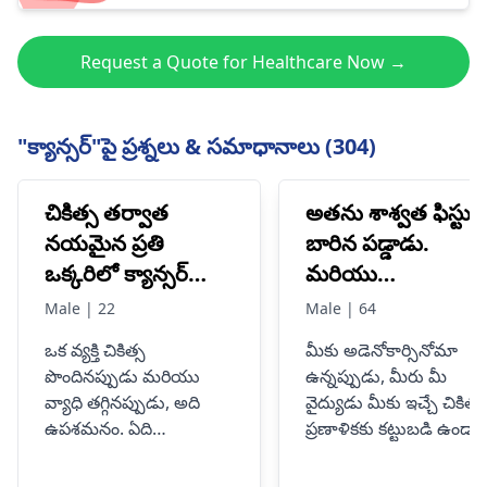
Request a Quote for Healthcare Now →
"క్యాన్సర్"పై ప్రశ్నలు & సమాధానాలు (304)
చికిత్స తర్వాత
అతను శాశ్వత ఫిస్టుల
నయమైన ప్రతి
బారిన పడ్డాడు.
ఒక్కరిలో క్యాన్సర్
మరియు
తిరిగి వస్తుందా?
సంవత్సరాలుగా,
Male | 22
Male | 64
అతనికి దాదాపు 9
ఒక వ్యక్తి చికిత్స
మీకు అడెనోకార్సినోమా
శస్త్రచికిత్సలు
పొందినప్పుడు మరియు
ఉన్నప్పుడు, మీరు మీ
జరిగాయి. మరియు 1
వ్యాధి తగ్గినప్పుడు, అది
వైద్యుడు మీకు ఇచ్చే చికిత్స
మరియు సగం
ఉపశమనం. ఏది
ప్రణాళికకు కట్టుబడి ఉండాల
సంవత్సరం ముందు
ఏమైనప్పటికీ, ఉపశమనానికి
ఈ రకమైన క్యాన్సర్ చికిత్సక
వెళ్ళిన తర్వాత ఇది
తరచుగా కీమోథెరపీని
అతని కోలన్‌స్కోపీ