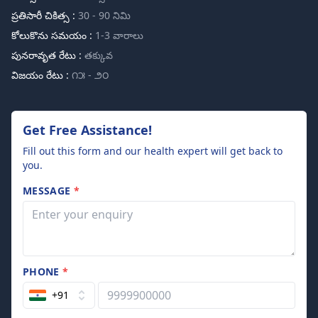
ప్రతిసారీ చికిత్స :
30 - 90 నిమి
కోలుకొను సమయం :
1-3 వారాలు
పునరావృత రేటు :
తక్కువ
విజయం రేటు :
౧౫ - ౨౦
Get Free Assistance!
Fill out this form and our health expert will get back to
you.
MESSAGE
*
PHONE
*
+91