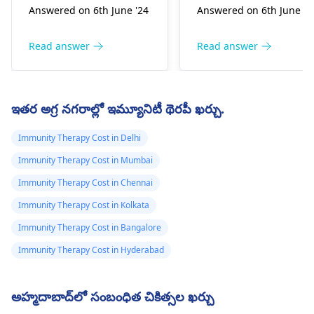
Answered on 6th June '24
Answered on 6th June '2
పునరావృతమయ్యే
ఉపయోగిస్తారు. చికిత్స
ఫలితం సాధారణమని
సందర్భాలు ఉన్నాయి. ఇది
షెడ్యూల్‌ను
చెప్పారు. కానీ ఇప్పుడ
ఒకరికి ఏ రకమైన
అనుసరించడానికి
Read answer
Read answer
MRI తీసుకున్నప్పుడు
ప్రాణాంతకత ఉందో అలాగే
ప్రయత్నించండి, బాగా
కొన్ని చిన్న కణితులు
దానిని నయం చేయడానికి
తినండి మరియు తగినంత
కనిపిస్తాయి మరియు
ఉపయోగించే పద్ధతిపై
విశ్రాంతి తీసుకోండి.
ఇతర అగ్ర నగరాల్లో ఇమ్యూనిటీ థెరపీ ఖర్చు.
ఆధారపడి ఉంటుంది. దాని
T4N1MX
పునరావృతతను సూచించే
అడెనోకార్సినోమా
Immunity Therapy Cost in Delhi
సంకేతాలు, వివరించలేని
క్యాన్సర్ సృష్టించబడి
Immunity Therapy Cost in Mumbai
బరువు తగ్గడం, అలసట
ఉండవచ్చు, కానీ
లేదా కొత్త ద్రవ్యరాశి
Immunity Therapy Cost in Chennai
కొలనోస్కోపీ వంటి
ఏర్పడటం వంటి మొదటి
Immunity Therapy Cost in Kolkata
ఇతర ఫలితాలు
ప్రారంభంలో అనుభవించిన
Immunity Therapy Cost in Bangalore
వాటితో సమానంగా
సాధారణమైనవి,
ఉండవచ్చు. దాని
Immunity Therapy Cost in Hyderabad
బయాప్సీ ఫలితం నాన్
పునరుద్ధరణను
డయాగ్నస్టిక్ అని, CT
నివారించడానికి, మీరు
SCAN ఫలితం అతన
అహ్మదాబాద్‌లో సంబంధిత చికిత్సల ఖర్చు
ఆరోగ్యంగా జీవించడమే
6 నెలల తర్వాత పరీక్ష