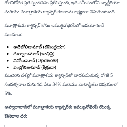
రోగనిరోధక ప్రతిస్పందనను ప్రేరేపిస్తుంది, ఇది సమీపంలోని బ్యాక్టీరియా
మరియు మూత్రాశయ క్యాన్సర్ కణాలను లక్ష్యంగా చేసుకుంటుంది.
మూత్రాశయ క్యాన్సర్ కోసం ఇమ్యునోథెరపీలో ఉపయోగించే
మందులు:
అటెజోలిజుమాబ్ (టెసెంట్రియా)
దుర్వాలుమాబ్ (ఇంఫిన్జి)
నివోలుమాబ్ (Opdivo®)
పెంబ్రోలిజుమాబ్ (కీత్రుడా)
ముదిరిన దశల్లో మూత్రాశయ క్యాన్సర్‌తో బాధపడుతున్న రోగికి 5
సంవత్సరాల మనుగడ రేటు 34% మరియు మెటాస్టేజ్‌ల విషయంలో
5%.
అహ్మదాబాద్‌లో మూత్రాశయ క్యాన్సర్‌కు ఇమ్యునోథెరపీ యొక్క
ఔషధాల ధర: