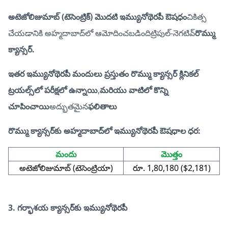
అటెజోలిజుమాబ్ (టెసెంట్రిక్) మొదటి ఇమ్యునోథెరపీ ఔషధం
చికిత్స
చేయడానికి అహ్మదాబాద్‌లో ఆమోదించబడింది
ట్రిపుల్-నెగటివ్
రొమ్ము
క్యాన్సర్.
ఇతర ఇమ్యునోథెరపీ మందులు ప్రస్తుతం రొమ్ము క్యాన్సర్ క్లినికల్
ట్రయల్స్‌లో పరీక్షలో ఉన్నాయి
,
మరియు వాటిలో కొన్ని
చూపించాయి
అద్భుతమైన
ఫలితాలు
రొమ్ము క్యాన్సర్‌కు అహ్మదాబాద్‌లో ఇమ్యునోథెరపీ ఔషధాల ధర:
మందు
మొత్తం
అటెజోలిజుమాబ్ (టెసెంట్రియా)
రూ. 1,80,180 ($2,181)
3. గర్భాశయ క్యాన్సర్‌కు ఇమ్యునోథెరపీ