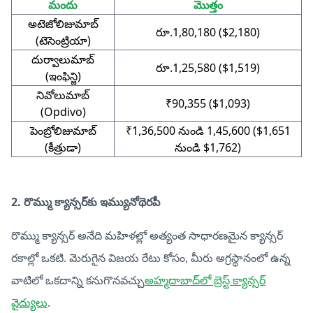
మందు
మొత్తం
అటెజోలిజుమాబ్
రూ.1,80,180 ($2,180)
(టెసెంట్రియా)
దుర్వాలుమాబ్
రూ.1,25,580 ($1,519)
(ఇంఫిన్జి)
నివోలుమాబ్
₹90,355 ($1,093)
(Opdivo)
పెంబ్రోలిజుమాబ్
₹1,36,500 నుండి 1,45,600 ($1,651
(కీత్రుడా)
నుండి $1,762)
2. రొమ్ము క్యాన్సర్‌కు ఇమ్యునోథెరపీ
రొమ్ము క్యాన్సర్ అనేది మహిళల్లో అత్యంత సాధారణమైన క్యాన్సర్
రకాల్లో ఒకటి. మెరుగైన విజయ రేటు కోసం, మీరు అగ్రస్థానంలో ఉన్న
వాటిలో ఒకదాన్ని కనుగొనవచ్చు
అహ్మదాబాద్‌లో బ్రెస్ట్ క్యాన్సర్
వైద్యులు
.