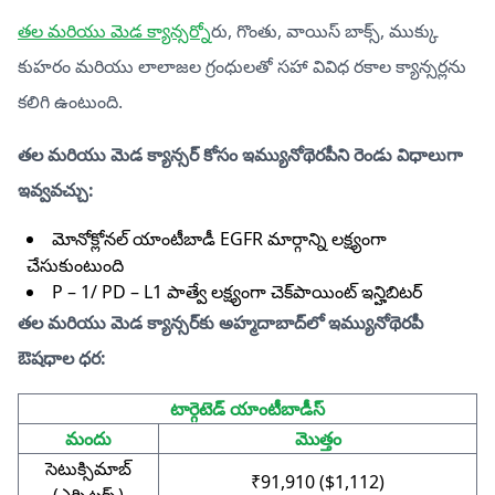
తల మరియు మెడ క్యాన్సర్
నోరు, గొంతు, వాయిస్ బాక్స్, ముక్కు
కుహరం మరియు లాలాజల గ్రంధులతో సహా వివిధ రకాల క్యాన్సర్లను
కలిగి ఉంటుంది.
తల మరియు మెడ క్యాన్సర్ కోసం ఇమ్యునోథెరపీని రెండు విధాలుగా
ఇవ్వవచ్చు:
మోనోక్లోనల్ యాంటీబాడీ EGFR మార్గాన్ని లక్ష్యంగా
చేసుకుంటుంది
P – 1/ PD – L1 పాత్వే లక్ష్యంగా చెక్‌పాయింట్ ఇన్హిబిటర్
తల మరియు మెడ క్యాన్సర్‌కు అహ్మదాబాద్‌లో ఇమ్యునోథెరపీ
ఔషధాల ధర:
టార్గెటెడ్ యాంటీబాడీస్
మందు
మొత్తం
సెటుక్సిమాబ్
₹91,910 ($1,112)