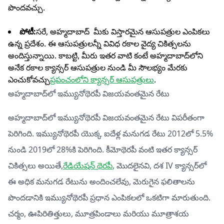
పొందవచ్చు.
పోటీ:
సరే, అహ్మదాబాద్ మీకు విస్తారమైన ఆసుపత్రుల ఎంపికలు
ఉన్న ప్రదేశం. ఈ ఆసుపత్రులన్నీ వివిధ రకాల వైద్య చికిత్సలను
అందిస్తున్నాయి. కాబట్టి, మీరు ఇతర వాటి కంటే అహ్మదాబాద్‌లోని
అనేక రకాల క్యాన్సర్ ఆసుపత్రుల నుండి మీ సౌలభ్యం మేరకు
ఎంచుకోవచ్చు
ప్రపంచంలోని క్యాన్సర్ ఆసుపత్రులు
.
అహ్మదాబాద్‌లో ఇమ్యునోథెరపీ విజయవంతమైన రేటు
అహ్మదాబాద్‌లో ఇమ్యునోథెరపీ విజయవంతమైన రేటు విపరీతంగా
పెరిగింది. ఇమ్యునోథెరపీ యొక్క ఐదేళ్ల మనుగడ రేటు 2012లో 5.5%
నుండి 2019లో 28%కి పెరిగింది. కీమోథెరపీ వంటి ఇతర క్యాన్సర్
చికిత్సలు అయితే,
రేడియేషన్ థెరపీ
, మొదలైనవి, దశ IV క్యాన్సర్‌లో
ఈ అధిక మనుగడ రేటును అందించలేవు, మెరుగైన ఫలితాలను
పొందడానికి ఇమ్యునోథెరపీ ప్రధాన ఎంపికలలో ఒకటిగా మారుతుంది.
చర్మం, ఊపిరితిత్తులు, మూత్రపిండాలు మరియు మూత్రాశయ