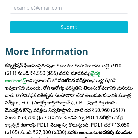
Submit
More Information
కన్సల్టేషన్ ఫీజు
సంప్రదింపుల రుసుము రుసుములను బట్టి ₹910
($11) నుండి ₹4,550 ($55) వరకు మారవచ్చు
వైద్య
ఆంకాలజిస్ట్
అహ్మదాబాద్ లో.
పరిశోధన పరీక్షలు
ఇమ్యునోథెరపీ
ఇవ్వడానికి ముందు, రోగి ఆరోగ్య పరిస్థితిని తెలుసుకోవడానికి మరియు
వారు రోగనిరోధక చికిత్సకు సరిపోతారో లేదో తెలుసుకోవడానికి మూత్ర
పరీక్షలు, ECG (ఎలక్ట్రో కార్డియోగ్రామ్), CBC (పూర్తి రక్త గణన)
మొదలైన కొన్ని పరీక్షలు నిర్వహిస్తారు. వాటి ధర ₹50,960 ($617)
నుండి ₹63,700 ($770) వరకు ఉండవచ్చు.
PDL1 పరీక్ష
ఈ పరీక్ష
క్యాన్సర్ కణాలపై PDL1 మొత్తాన్ని కొలుస్తుంది. PDL1 ధర ₹13,650
($165) నుండి ₹27,300 ($330) వరకు ఉంటుంది.
అదనపు మందుల