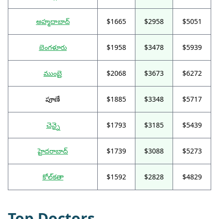
అహ్మదాబాద్
$1665
$2958
$5051
బెంగళూరు
$1958
$3478
$5939
ముంబై
$2068
$3673
$6272
పూణే
$1885
$3348
$5717
చెన్నై
$1793
$3185
$5439
హైదరాబాద్
$1739
$3088
$5273
కోల్‌కతా
$1592
$2828
$4829
Top Doctors