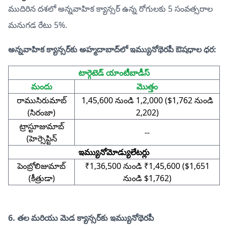
ముదిరిన దశలో అన్నవాహిక క్యాన్సర్ ఉన్న రోగులకు 5 సంవత్సరాల
మనుగడ రేటు 5%.
అన్నవాహిక క్యాన్సర్‌కు అహ్మదాబాద్‌లో ఇమ్యునోథెరపీ ఔషధాల ధర:
టార్గెటెడ్ యాంటీబాడీస్
మందు
మొత్తం
రాముసిరుమాబ్
1,45,600 నుండి 1,2,000 ($1,762 నుండి
(సిరంజా)
2,202)
ట్రాస్టూజుమాబ్
--
(హెర్సెప్టిన్
ఇమ్యునోమోడ్యులేటర్లు
పెంబ్రోలిజుమాబ్
₹1,36,500 నుండి ₹1,45,600 ($1,651
(కీత్రుడా)
నుండి $1,762)
6. తల మరియు మెడ క్యాన్సర్‌కు ఇమ్యునోథెరపీ