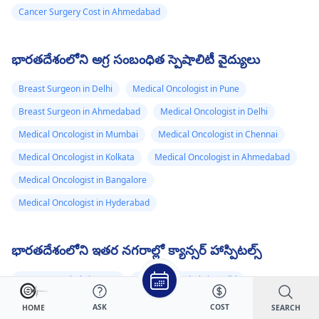
కాకుండా రెగ్యులర్ చెకప్‌ల
Cancer Surgery Cost in Ahmedabad
తీసుకోవడం మంచిదన
కోసం మీ వైద్యుడిని
చూడవలసి ఉంటుంది.
చెప్పింది. , రక్త పరీక్ష
నార్మల్‌గా ఉందని,
భారతదేశంలోని అగ్ర సంబంధిత స్పెషాలిటీ వైద్యులు
కిడ్నీ, లివర్ వంటి ఇత
Breast Surgeon in Delhi
Medical Oncologist in Pune
అవయవాలు... అన్నీ
Breast Surgeon in Ahmedabad
Medical Oncologist in Delhi
నార్మల్‌గా ఉన్నాయని
Medical Oncologist in Mumbai
Medical Oncologist in Chennai
చెప్పారు. అతనికి
క్యాన్సర్ కాకుండా
Medical Oncologist in Kolkata
Medical Oncologist in Ahmedabad
సాధారణ వైద్య
Medical Oncologist in Bangalore
ఫలితాలు ఉన్నాయి
Medical Oncologist in Hyderabad
మరియు ఇప్పుడు
అతను కెమియోథెరపీ
భారతదేశంలోని ఇతర నగరాల్లో క్యాన్సర్ హాస్పిటల్స్
చికిత్స
తీసుకుంటున్నాడు
Cancer Hospitals in Pune
Cancer Hospitals in Delhi
కాబట్టి నేను ఏమి
Cancer Hospitals in Mumbai
Cancer Hospitals in Chennai
ASK
COST
SEARCH
HOME
చేయాలి