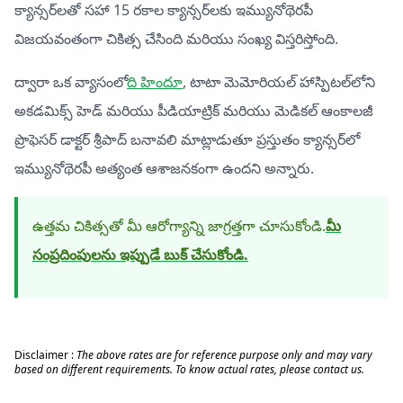
క్యాన్సర్‌లతో సహా 15 రకాల క్యాన్సర్‌లకు ఇమ్యునోథెరపీ
విజయవంతంగా చికిత్స చేసింది మరియు సంఖ్య విస్తరిస్తోంది.
ద్వారా ఒక వ్యాసంలో
ది హిందూ
, టాటా మెమోరియల్ హాస్పిటల్‌లోని
అకడమిక్స్ హెడ్ మరియు పీడియాట్రిక్ మరియు మెడికల్ ఆంకాలజీ
ప్రొఫెసర్ డాక్టర్ శ్రీపాద్ బనావలి మాట్లాడుతూ ప్రస్తుతం క్యాన్సర్‌లో
ఇమ్యునోథెరపీ అత్యంత ఆశాజనకంగా ఉందని అన్నారు.
ఉత్తమ చికిత్సతో మీ ఆరోగ్యాన్ని జాగ్రత్తగా చూసుకోండి.
మీ
సంప్రదింపులను ఇప్పుడే బుక్ చేసుకోండి.
Disclaimer :
The above rates are for reference purpose only and may vary
based on different requirements. To know actual rates, please contact us.