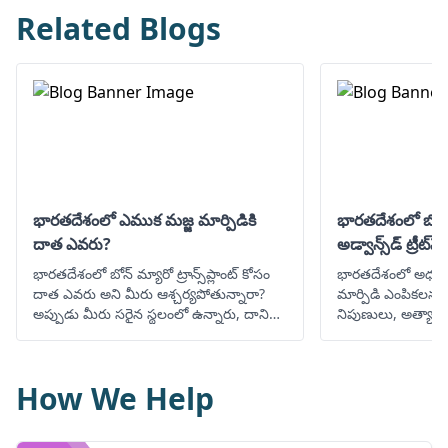
Related Blogs
భారతదేశంలో ఎముక మజ్జ మార్పిడికి
భారతదేశంలో బోన్ మ్
దాత ఎవరు?
అడ్వాన్స్‌డ్ ట్రీట్
భారతదేశంలో బోన్ మ్యారో ట్రాన్స్‌ప్లాంట్ కోసం
భారతదేశంలో అధు
దాత ఎవరు అని మీరు ఆశ్చర్యపోతున్నారా?
మార్పిడి ఎంపికలను
అప్పుడు మీరు సరైన స్థలంలో ఉన్నారు, దాని
నిపుణులు, అత్యాధున
గురించి లోతైన సమాచారం క్రింద ఉంది.
వ్యక్తిగతీకరించిన 
స్వస్థతను కనుగొనండ
How We Help