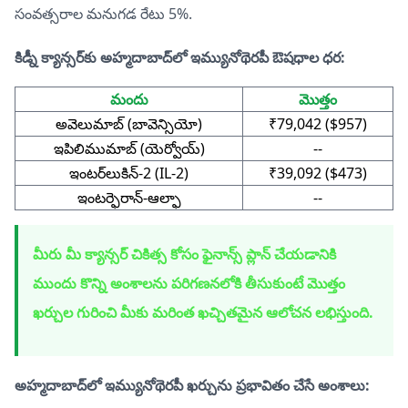
సంవత్సరాల మనుగడ రేటు 5%.
కిడ్నీ క్యాన్సర్‌కు అహ్మదాబాద్‌లో ఇమ్యునోథెరపీ ఔషధాల ధర:
మందు
మొత్తం
అవెలుమాబ్ (బావెన్సియో)
₹79,042 ($957)
ఇపిలిముమాబ్ (యెర్వోయ్)
--
ఇంటర్‌లుకిన్-2 (IL-2)
₹39,092 ($473)
ఇంటర్ఫెరాన్-ఆల్ఫా
--
మీరు మీ క్యాన్సర్ చికిత్స కోసం ఫైనాన్స్ ప్లాన్ చేయడానికి
ముందు కొన్ని అంశాలను పరిగణనలోకి తీసుకుంటే మొత్తం
ఖర్చుల గురించి మీకు మరింత ఖచ్చితమైన ఆలోచన లభిస్తుంది.
అహ్మదాబాద్‌లో ఇమ్యునోథెరపీ ఖర్చును ప్రభావితం చేసే అంశాలు: