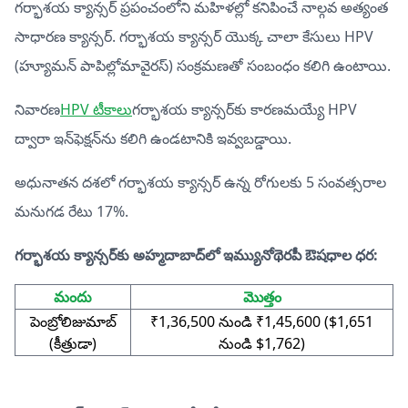
గర్భాశయ క్యాన్సర్ ప్రపంచంలోని మహిళల్లో కనిపించే నాల్గవ అత్యంత
సాధారణ క్యాన్సర్. గర్భాశయ క్యాన్సర్ యొక్క చాలా కేసులు HPV
(హ్యూమన్ పాపిల్లోమావైరస్) సంక్రమణతో సంబంధం కలిగి ఉంటాయి.
నివారణ
HPV టీకాలు
గర్భాశయ క్యాన్సర్‌కు కారణమయ్యే HPV
ద్వారా ఇన్‌ఫెక్షన్‌ను కలిగి ఉండటానికి ఇవ్వబడ్డాయి.
అధునాతన దశలో గర్భాశయ క్యాన్సర్ ఉన్న రోగులకు 5 సంవత్సరాల
మనుగడ రేటు 17%.
గర్భాశయ క్యాన్సర్‌కు అహ్మదాబాద్‌లో ఇమ్యునోథెరపీ ఔషధాల ధర:
మందు
మొత్తం
పెంబ్రోలిజుమాబ్
₹1,36,500 నుండి ₹1,45,600 ($1,651
(కీత్రుడా)
నుండి $1,762)