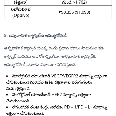
(కీత్రుడా)
నుండి $1,762)
నివోలుమాబ్
₹90,355 ($1,093)
(Opdivo)
5. అన్నవాహిక క్యాన్సర్‌కు ఇమ్యునోథెరపీ
అన్నవాహిక క్యాన్సర్ యొక్క రెండు ప్రధాన రకాలు పొలుసుల కణ
క్యాన్సర్ మరియు అడెనోకార్సినోమా. అన్నవాహిక క్యాన్సర్‌కు
ఇమ్యునోథెరపీ మూడు విధాలుగా పనిచేస్తుంది:
మోనోక్లోనల్ యాంటీబాడీ VEGF/VEGFR2 మార్గాన్ని లక్ష్యంగా
చేసుకుంటుంది మరియు కణితి రక్తనాళాల పెరుగుదలను
నియంత్రిస్తుంది.
మోనోక్లోనల్ యాంటీబాడీ HER2 మార్గాన్ని లక్ష్యంగా
చేసుకుంటుంది.
రోగనిరోధక తనిఖీ కేంద్రం నిరోధకం PD – 1/PD – L1 మార్గాన్ని
లక్ష్యంగా చేసుకుంటుంది.