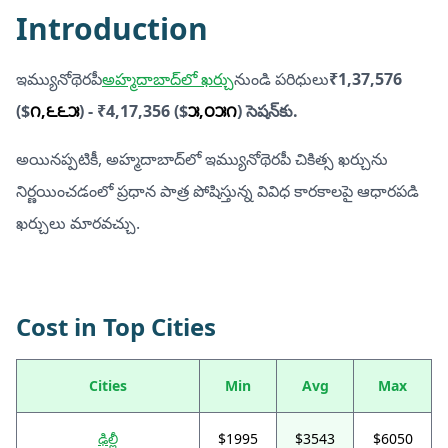
Introduction
ఇమ్యునోథెరపీ
అహ్మదాబాద్‌లో ఖర్చు
నుండి పరిధులు
₹1,37,576
($
౧,౬౬౫
) - ₹4,17,356 ($
౫,౦౫౧
) సెషన్‌కు.
అయినప్పటికీ, అహ్మదాబాద్‌లో ఇమ్యునోథెరపీ చికిత్స ఖర్చును
నిర్ణయించడంలో ప్రధాన పాత్ర పోషిస్తున్న వివిధ కారకాలపై ఆధారపడి
ఖర్చులు మారవచ్చు.
Cost in Top Cities
Cities
Min
Avg
Max
ఢిల్లీ
$1995
$3543
$6050