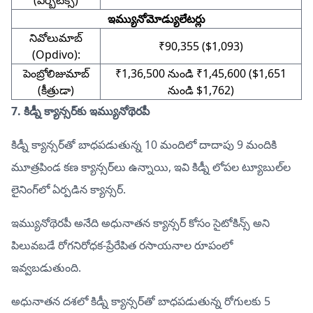
(ఎర్బిటక్స్)
ఇమ్యునోమోడ్యులేటర్లు
నివోలుమాబ్
₹90,355 ($1,093)
(Opdivo):
పెంబ్రోలిజుమాబ్
₹1,36,500 నుండి ₹1,45,600 ($1,651
(కీత్రుడా)
నుండి $1,762)
7. కిడ్నీ క్యాన్సర్‌కు ఇమ్యునోథెరపీ
కిడ్నీ క్యాన్సర్‌తో బాధపడుతున్న 10 మందిలో దాదాపు 9 మందికి
మూత్రపిండ కణ క్యాన్సర్‌లు ఉన్నాయి, ఇవి కిడ్నీ లోపల ట్యూబుల్‌ల
లైనింగ్‌లో ఏర్పడిన క్యాన్సర్.
ఇమ్యునోథెరపీ అనేది అధునాతన క్యాన్సర్ కోసం సైటోకిన్స్ అని
పిలువబడే రోగనిరోధక-ప్రేరేపిత రసాయనాల రూపంలో
ఇవ్వబడుతుంది.
అధునాతన దశలో కిడ్నీ క్యాన్సర్‌తో బాధపడుతున్న రోగులకు 5