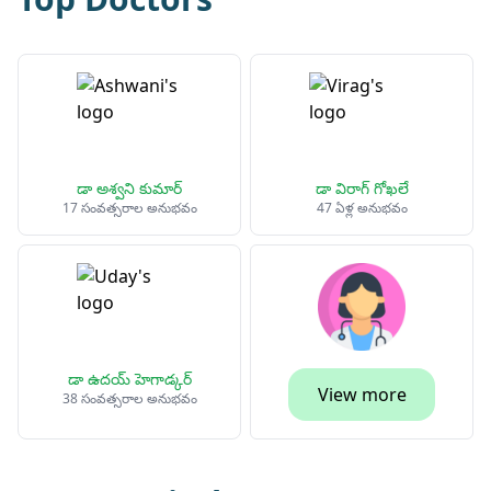
డా అశ్వని కుమార్
డా విరాగ్ గోఖలే
17 సంవత్సరాల అనుభవం
47 ఏళ్ల అనుభవం
డా ఉదయ్ హెగాడ్కర్
View more
38 సంవత్సరాల అనుభవం