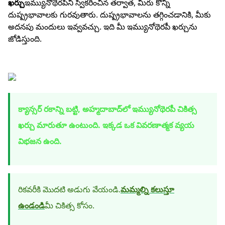
ఖర్చు
ఇమ్యునోథెరపీని స్వీకరించిన తర్వాత, మీరు కొన్ని
దుష్ప్రభావాలకు గురవుతారు. దుష్ప్రభావాలను తగ్గించడానికి, మీకు
అదనపు మందులు ఇవ్వవచ్చు. ఇది మీ ఇమ్యునోథెరపీ ఖర్చును
జోడిస్తుంది.
క్యాన్సర్ రకాన్ని బట్టి, అహ్మదాబాద్‌లో ఇమ్యునోథెరపీ చికిత్స
ఖర్చు మారుతూ ఉంటుంది. ఇక్కడ ఒక వివరణాత్మక వ్యయ
విభజన ఉంది.
రికవరీకి మొదటి అడుగు వేయండి.
మమ్మల్ని కలుస్తూ
ఉండండి
మీ చికిత్స కోసం.