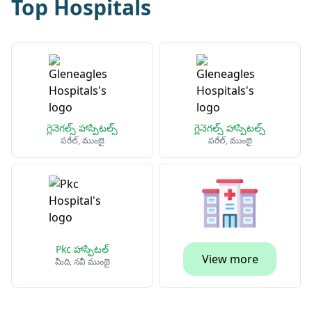
Top Hospitals
గ్లెనెగల్స్ హాస్పిటల్స్
గ్లెనెగల్స్ హాస్పిటల్స్
పరేల్, ముంబై
పరేల్, ముంబై
Pkc హాస్పిటల్
View more
మీది, నవీ ముంబై