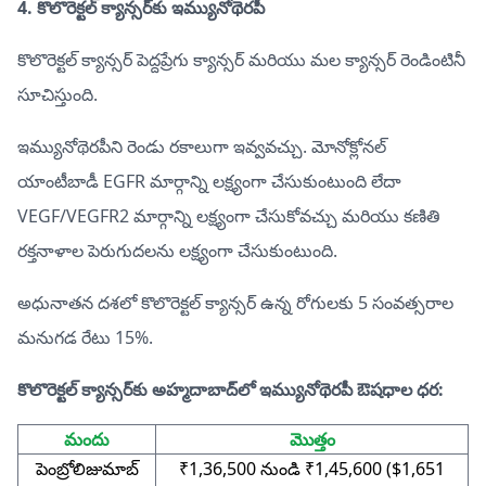
4. కొలొరెక్టల్ క్యాన్సర్‌కు ఇమ్యునోథెరపీ
కొలొరెక్టల్ క్యాన్సర్ పెద్దప్రేగు క్యాన్సర్ మరియు మల క్యాన్సర్ రెండింటినీ
సూచిస్తుంది.
ఇమ్యునోథెరపీని రెండు రకాలుగా ఇవ్వవచ్చు. మోనోక్లోనల్
యాంటీబాడీ EGFR మార్గాన్ని లక్ష్యంగా చేసుకుంటుంది లేదా
VEGF/VEGFR2 మార్గాన్ని లక్ష్యంగా చేసుకోవచ్చు మరియు కణితి
రక్తనాళాల పెరుగుదలను లక్ష్యంగా చేసుకుంటుంది.
అధునాతన దశలో కొలొరెక్టల్ క్యాన్సర్ ఉన్న రోగులకు 5 సంవత్సరాల
మనుగడ రేటు 15%.
కొలొరెక్టల్ క్యాన్సర్‌కు అహ్మదాబాద్‌లో ఇమ్యునోథెరపీ ఔషధాల ధర:
మందు
మొత్తం
పెంబ్రోలిజుమాబ్
₹1,36,500 నుండి ₹1,45,600 ($1,651