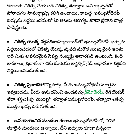
కణాలకు చికిత్స చేయబడే చికిత్స, తద్వారా అవి క్యాన్సర్‌తో
పోరాడగల సామర్థ్యాన్ని కలిగి ఉంటాయి. కాబట్టి, ఇమ్యునోథెరపీ
ఖర్చును నిర్ణయించడంలో మీ అసలు ఆరోగ్యం కూడా ప్రధాన పాత్ర
పోషిస్తుంది.
చికిత్స యొక్క వ్యవధి:
అహ్మదాబాద్‌లో ఇమ్యునోథెరపీ ఖర్చును
నిర్ణయించడంలో చికిత్స యొక్క వ్యవధి మరొక ముఖ్యమైన అంశం.
ఇది మీకు అవసరమైన సెషన్ల సంఖ్యపై ఆధారపడి ఉంటుంది. కింది
కారకాలు, ప్రధానంగా రకం మరియు క్యాన్సర్ గ్రేడ్ ఆధారంగా వ్యవధి
నిర్ణయించబడుతుంది.
చికిత్స ప్రణాళిక:
కొన్నిసార్లు, మీకు ఇమ్యునోథెరపీ మాత్రమే
ఇవ్వబడదు. మీరు అనుభవించి ఉండవచ్చు
కీమోథెరపీ
, రేడియేషన్
లేదా శస్త్రచికిత్స మొదట్లో, తర్వాత ఇమ్యునోథెరపీ, తద్వారా చికిత్స
మొత్తం ఖర్చు పెరుగుతుంది.
ఉపయోగించిన మందుల రకాలు:
ఇమ్యునోథెరపీలో, వివిధ
రకాలైన మందులు ఉన్నాయి, దీని ఖర్చులు కూడా భిన్నంగా