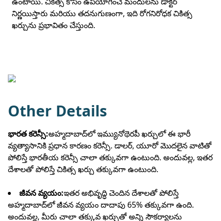
ఉంటాయి. చికిత్స కోసం ఉపయోగించే మందులను డాక్టర్
నిర్ణయిస్తారు మరియు తదనుగుణంగా, ఇది రోగనిరోధక చికిత్స
ఖర్చును ప్రభావితం చేస్తుంది.
Other Details
భారత కరెన్సీ:
అహ్మదాబాద్‌లో ఇమ్యునోథెరపీ ఖర్చులో ఈ భారీ
వ్యత్యాసానికి ప్రధాన కారణం కరెన్సీ. డాలర్, యూరో మొదలైన వాటితో
పోలిస్తే భారతీయ కరెన్సీ చాలా తక్కువగా ఉంటుంది. అందువల్ల, ఇతర
దేశాలతో పోలిస్తే చికిత్స ఖర్చు తక్కువగా ఉంటుంది.
జీవన వ్యయం:
ఇతర అభివృద్ధి చెందిన దేశాలతో పోలిస్తే
అహ్మదాబాద్‌లో జీవన వ్యయం దాదాపు 65% తక్కువగా ఉంది.
అందువల్ల, మీరు చాలా తక్కువ ఖర్చుతో అన్ని సౌకర్యాలను