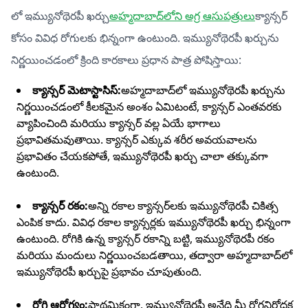
లో ఇమ్యునోథెరపీ ఖర్చు
అహ్మదాబాద్‌లోని అగ్ర ఆసుపత్రులు
క్యాన్సర్
కోసం వివిధ రోగులకు భిన్నంగా ఉంటుంది. ఇమ్యునోథెరపీ ఖర్చును
నిర్ణయించడంలో క్రింది కారకాలు ప్రధాన పాత్ర పోషిస్తాయి:
క్యాన్సర్ మెటాస్టాసిస్:
అహ్మదాబాద్‌లో ఇమ్యునోథెరపీ ఖర్చును
నిర్ణయించడంలో కీలకమైన అంశం ఏమిటంటే, క్యాన్సర్ ఎంతవరకు
వ్యాపించింది మరియు క్యాన్సర్ వల్ల ఏయే భాగాలు
ప్రభావితమవుతాయి. క్యాన్సర్ ఎక్కువ శరీర అవయవాలను
ప్రభావితం చేయకపోతే, ఇమ్యునోథెరపీ ఖర్చు చాలా తక్కువగా
ఉంటుంది.
క్యాన్సర్ రకం:
అన్ని రకాల క్యాన్సర్‌లకు ఇమ్యునోథెరపీ చికిత్స
ఎంపిక కాదు. వివిధ రకాల క్యాన్సర్లకు ఇమ్యునోథెరపీ ఖర్చు భిన్నంగా
ఉంటుంది. రోగికి ఉన్న క్యాన్సర్ రకాన్ని బట్టి, ఇమ్యునోథెరపీ రకం
మరియు మందులు నిర్ణయించబడతాయి, తద్వారా అహ్మదాబాద్‌లో
ఇమ్యునోథెరపీ ఖర్చుపై ప్రభావం చూపుతుంది.
రోగి ఆరోగ్యం:
ప్రాథమికంగా, ఇమ్యునోథెరపీ అనేది మీ రోగనిరోధక